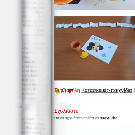
0
Στην στήλη
Κατασκευές-παιχνίδια
|
Σχολιάστε
Για να σχολιάσετε πρέπει να
συνδεθείτε
.