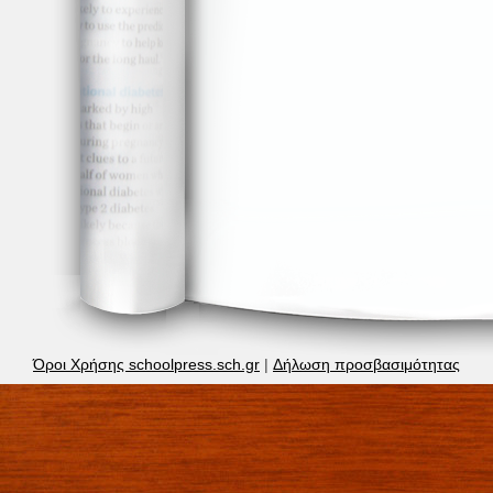
Όροι Χρήσης schoolpress.sch.gr
|
Δήλωση προσβασιμότητας