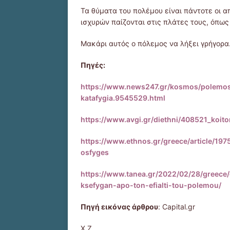
Τα θύματα του πολέμου είναι πάντοτε οι α
ισχυρών παίζονται στις πλάτες τους, όπως έ
Μακάρι αυτός ο πόλεμος να λήξει γρήγορα
Πηγές:
https://www.news247.gr/kosmos/polemos-
katafygia.9545529.html
https://www.avgi.gr/diethni/408521_koi
https://www.ethnos.gr/greece/article/19
osfyges
https://www.tanea.gr/2022/02/28/greece/
ksefygan-apo-ton-efialti-tou-polemou/
Πηγή εικόνας άρθρου
: Capital.gr
Χ.Ζ