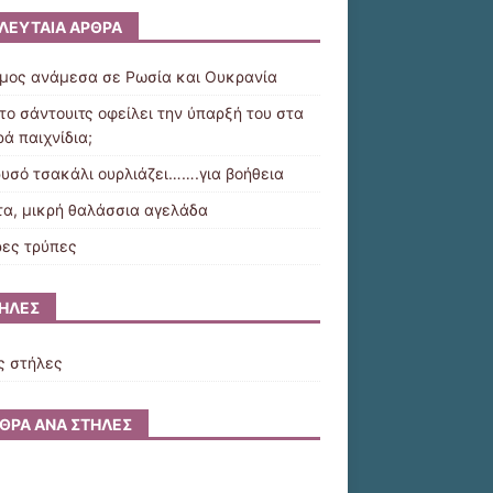
ΛΕΥΤΑΊΑ ΆΡΘΡΑ
μος ανάμεσα σε Ρωσία και Ουκρανία
 το σάντουιτς οφείλει την ύπαρξή του στα
ά παιχνίδια;
ρυσό τσακάλι ουρλιάζει…….για βοήθεια
τα, μικρή θαλάσσια αγελάδα
ες τρύπες
ΉΛΕΣ
ς στήλες
ΘΡΑ ΑΝΆ ΣΤΉΛΕΣ