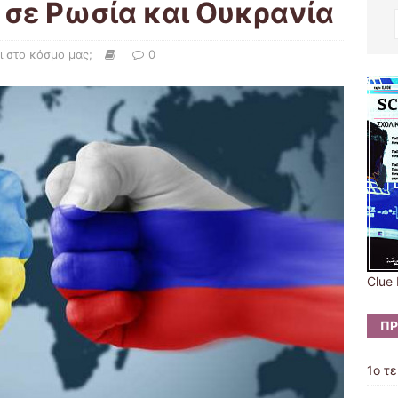
σε Ρωσία και Ουκρανία
αι στο κόσμο μας;
0
Clue 
ΠΡ
1ο τ