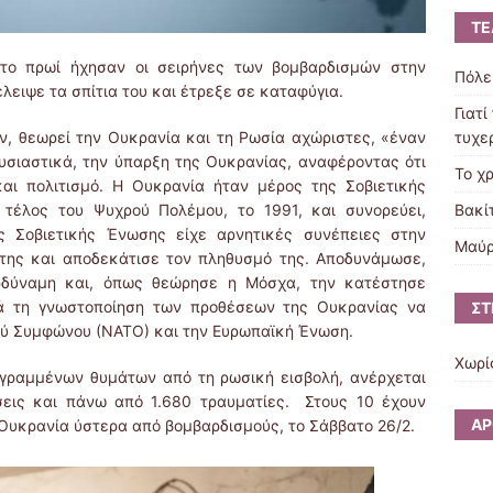
ΤΕ
το πρωί ήχησαν οι σειρήνες των βομβαρδισμών στην
Πόλε
ειψε τα σπίτια του και έτρεξε σε καταφύγια.
Γιατί
τυχερ
, θεωρεί την Ουκρανία και τη Ρωσία αχώριστες, «έναν
υσιαστικά, την ύπαρξη της Ουκρανίας, αναφέροντας ότι
Το χ
και πολιτισμό. Η Ουκρανία ήταν μέρος της Σοβιετικής
Βακί
 τέλος του Ψυχρού Πολέμου, το 1991, και συνορεύει,
ς Σοβιετικής Ένωσης είχε αρνητικές συνέπειες στην
Μαύρ
 της και αποδεκάτισε τον πληθυσμό της. Αποδυνάμωσε,
ρδύναμη και, όπως θεώρησε η Μόσχα, την κατέστησε
τά τη γνωστοποίηση των προθέσεων της Ουκρανίας να
ΣΤ
ού Συμφώνου (ΝΑΤΟ) και την Ευρωπαϊκή Ένωση.
Χωρί
γραμμένων θυμάτων από τη ρωσική εισβολή, ανέρχεται
σεις και πάνω από 1.680 τραυματίες. Στους 10 έχουν
ΆΡ
 Ουκρανία ύστερα από βομβαρδισμούς, το Σάββατο 26/2.