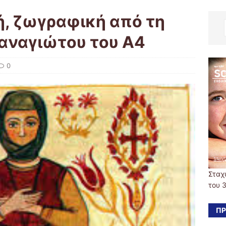
, ζωγραφική από τη
αναγιώτου του Α4
0
Σταχ
του 
ΠΡ