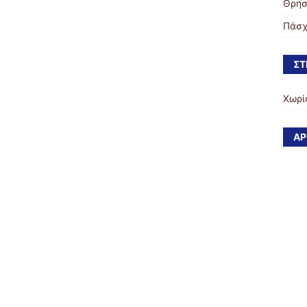
Θρησ
Πάσχ
ΣΤ
Χωρί
ΆΡ