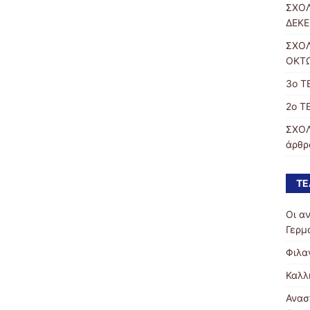
ΣΧΟΛ
ΔΕΚΕ
ΣΧΟΛ
ΟΚΤΩ
3ο Τ
2ο Τ
ΣΧΟΛ
άρθρα
ΤΕ
Οι α
Γερμ
Φιλα
Καλλ
Ανασ