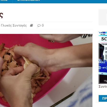
ς
Γλυκές Συνταγές
0
Συντ
ΠΡ