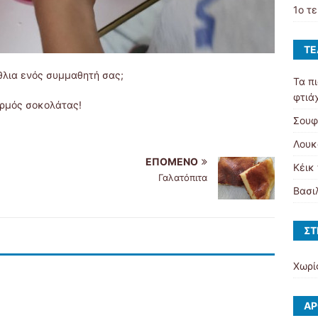
1ο τ
ΤΕ
θλια ενός συμμαθητή σας;
Τα π
φτιά
ορμός σοκολάτας!
Σουφ
Λουκ
ΕΠΌΜΕΝΟ
Κέικ
Γαλατόπιτα
Βασι
ΣΤ
Χωρί
ΆΡ