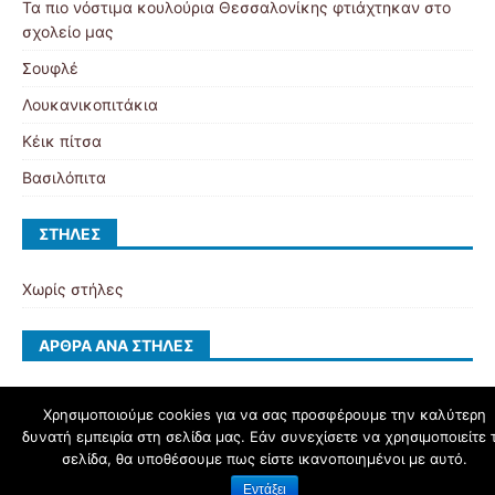
Τα πιο νόστιμα κουλούρια Θεσσαλονίκης φτιάχτηκαν στο
σχολείο μας
Σουφλέ
Λουκανικοπιτάκια
Κέικ πίτσα
Βασιλόπιτα
ΣΤΉΛΕΣ
Χωρίς στήλες
ΆΡΘΡΑ ΑΝΆ ΣΤΉΛΕΣ
Χρησιμοποιούμε cookies για να σας προσφέρουμε την καλύτερη
δυνατή εμπειρία στη σελίδα μας. Εάν συνεχίσετε να χρησιμοποιείτε 
schoolpress.sch.gr
σελίδα, θα υποθέσουμε πως είστε ικανοποιημένοι με αυτό.
Εντάξει