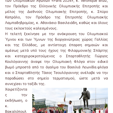
των Ολυμπιακών Αγώνων «Paris 2024», κ. Veronique Bruiz,
τον Πρόεδρο της Ελληνικής Ολυμπιακής Επιτροπής και
μέλος της Διεθνούς Ολυμπιακής Επιτροπής, κ. Σπύρο
Καπράλο, τον Πρόεδρο της Επιτροπής Ολυμπιακής
Λαμπαδηδρομίας, κ. Αθανάσιο Βασιλειάδη, καθώς και όλους
τους εκλεκτούς καλεσμένους.
Η τελετή ξεκίνησε με την ανάκρουση του Ολυμπιακού
Ύμνου και των Ύμνων της διοργανώτριας χώρας Γαλλίας
και της Ελλάδας, με αντίστοιχη έπαρση σημαιών και
αμέσως μετά υπό τους ήχους της Φιλαρμονικής Σπάρτης
και καταχειροκροτούμενος ο Σπαρταθλητής Γιώργος
Κουλόγιαννης άναψε την Ολυμπιακή Φλόγα στον ειδικό
βωμό μπροστά από το άγαλμα του Βασιλιά Λεωνίδα.φλόγα
και ο Σπαρταθλητής Τάσος Τσουλόγιαννης ανέλαβε να την
παραδώσει στο σημείο τερματισμού, ώστε μετά να
συνεχίσει το ταξίδι της.
Χαιρετίζοντα
ς την
εκδήλωση, ο
κ.
Βακαλόπουλ