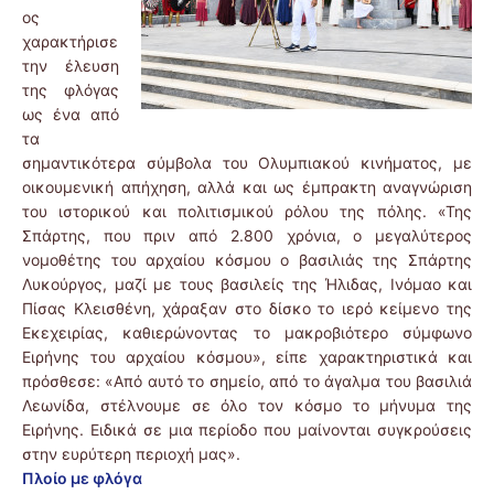
ος
χαρακτήρισε
την έλευση
της φλόγας
ως ένα από
τα
σημαντικότερα σύμβολα του Ολυμπιακού κινήματος, με
οικουμενική απήχηση, αλλά και ως έμπρακτη αναγνώριση
του ιστορικού και πολιτισμικού ρόλου της πόλης. «Της
Σπάρτης, που πριν από 2.800 χρόνια, ο μεγαλύτερος
νομοθέτης του αρχαίου κόσμου ο βασιλιάς της Σπάρτης
Λυκούργος, μαζί με τους βασιλείς της Ήλιδας, Ινόμαο και
Πίσας Κλεισθένη, χάραξαν στο δίσκο το ιερό κείμενο της
Εκεχειρίας, καθιερώνοντας το μακροβιότερο σύμφωνο
Ειρήνης του αρχαίου κόσμου», είπε χαρακτηριστικά και
πρόσθεσε: «Από αυτό το σημείο, από το άγαλμα του βασιλιά
Λεωνίδα, στέλνουμε σε όλο τον κόσμο το μήνυμα της
Ειρήνης. Ειδικά σε μια περίοδο που μαίνονται συγκρούσεις
στην ευρύτερη περιοχή μας».
Πλοίο με φλόγα