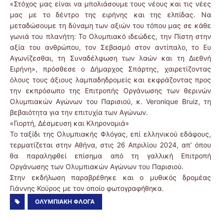
«Στόχος μας είναι να μπολιάσουμε τους νέους και τις νέες
μας με το δέντρο της ειρήνης και της ελπίδας. Να
μεταδώσουμε τη δύναμη των αξιών του τόπου μας σε κάθε
γωνιά του πλανήτη: Το Ολυμπιακό ιδεώδες, την Πίστη στην
αξία του ανθρώπου, τον Σεβασμό στον αντίπαλο, το Ευ
Αγωνίζεσθαι, τη Συναδέλφωση των λαών και τη Διεθνή
Ειρήνη», πρόσθεσε ο Δήμαρχος Σπάρτης, χαιρετίζοντας
όλους τους άξιους λαμπαδηδρομείς και εκφράζοντας προς
την εκπρόσωπο της Επιτροπής Οργάνωσης των θερινών
Ολυμπιακών Αγώνων του Παρισιού, κ. Veronique Bruiz, τη
βεβαιότητα για την επιτυχία των Αγώνων.
«Γιορτή, Δέσμευση και Κληρονομιά»
Το ταξίδι της Ολυμπιακής Φλόγας, επί ελληνικού εδάφους,
τερματίζεται στην Αθήνα, στις 26 Απριλίου 2024, απ’ όπου
θα παραληφθεί επίσημα από τη γαλλική Επιτροπή
Οργάνωσης των Ολυμπιακών Αγώνων του Παρισιού.
Στην εκδήλωση παραβρέθηκε και ο μυθικός δρομέας
Γιάννης Κούρος με τον οποίο φωτογραφήθηκα.
ΟΛΥΜΠΙΑΚΉ ΦΛΌΓΑ