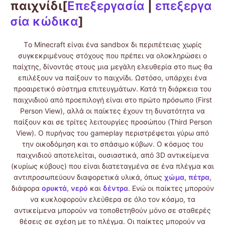
παιχνίδι[
Επεξεργασία
|
επεξεργα
σία κώδικα
]
Tο Minecraft είναι ένα sandbox δι περιπέτειας χωρίς
συγκεκριμένους στόχους που πρέπει να ολοκληρώσει ο
παίχτης, δίνοντάς στους μια μεγάλη ελευθερία στο πως θα
επιλέξουν να παίξουν το παιχνίδι. Ωστόσο, υπάρχει ένα
προαιρετικό σύστημα επιτευγμάτων. Κατά τη διάρκεια του
παιχνιδιού από προεπιλογή είναι στο πρώτο πρόσωπο (First
Person View), αλλά οι παίκτες έχουν τη δυνατότητα να
παίξουν και σε τρίτες λειτουργίες προσώπου (Third Person
View). Ο πυρήνας του gameplay περιστρέφεται γύρω από
την οικοδόμηση και το σπάσιμο κύβων. Ο κόσμος του
παιχνιδιού αποτελείται, ουσιαστικά, από 3D αντικείμενα
(κυρίως κύβους) που είναι διατεταγμένα σε ένα πλέγμα και
αντιπροσωπεύουν διαφορετικά υλικά, όπως
χώμα
,
πέτρα
,
διάφορα
ορυκτά
,
νερό
και
δέντρα
. Ενώ οι παίκτες μπορούν
να κυκλοφορούν ελεύθερα σε όλο τον κόσμο, τα
αντικείμενα μπορούν να τοποθετηθούν μόνο σε σταθερές
θέσεις σε σχέση με το πλέγμα. Οι παίκτες μπορούν να