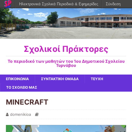
Ηλεκτρονικά Σχολικά Περιοδικά & Εφημερίδες
Σύνδεση
Σχολικοί Πράκτορες
Το περιοδικό των μαθητών του 1ου Δημοτικού Σχολείου
Τυρνάβου
ΕΠΙΚΟΙΝΩΝΙΑ
ΣΥΝΤΑΚΤΙΚΗ ΟΜΑΔΑ
ΤΕΥΧΗ
ΤΟ ΣΧΟΛΕΙΟ ΜΑΣ
MINECRAFT
domenikioa