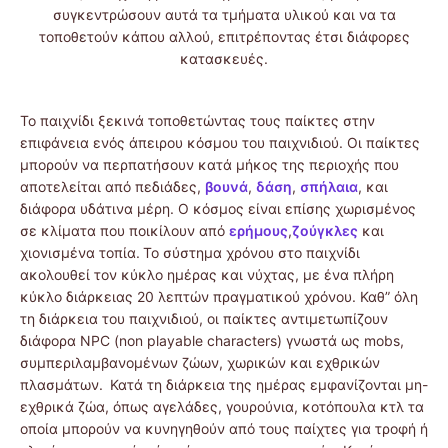
συγκεντρώσουν αυτά τα τμήματα υλικού και να τα
τοποθετούν κάπου αλλού, επιτρέποντας έτσι διάφορες
κατασκευές.
Το παιχνίδι ξεκινά τοποθετώντας τους παίκτες στην
επιφάνεια ενός άπειρου κόσμου του παιχνιδιού. Οι παίκτες
μπορούν να περπατήσουν κατά μήκος της περιοχής που
αποτελείται από πεδιάδες,
βουνά
,
δάση
,
σπήλαια
, και
διάφορα υδάτινα μέρη. Ο κόσμος είναι επίσης χωρισμένος
σε κλίματα που ποικίλουν από
ερήμους
,
ζούγκλες
και
χιονισμένα τοπία.
Το σύστημα χρόνου στο παιχνίδι
ακολουθεί τον κύκλο ημέρας και νύχτας, με ένα πλήρη
κύκλο διάρκειας 20 λεπτών πραγματικού χρόνου. Καθ” όλη
τη διάρκεια του παιχνιδιού, οι παίκτες αντιμετωπίζουν
διάφορα NPC (non playable characters) γνωστά ως mobs,
συμπεριλαμβανομένων ζώων, χωρικών και εχθρικών
πλασμάτων.
Κατά τη διάρκεια της ημέρας εμφανίζονται μη-
εχθρικά ζώα, όπως αγελάδες, γουρούνια, κοτόπουλα κτλ τα
οποία μπορούν να κυνηγηθούν από τους παίχτες για τροφή ή