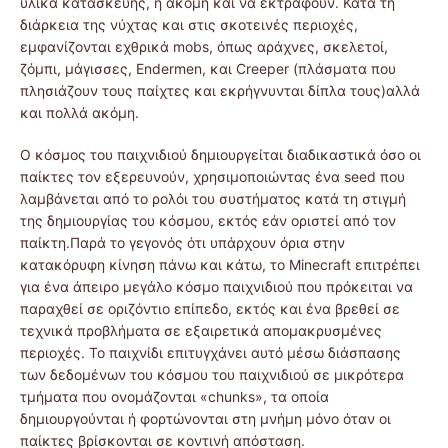
υλικά κατασκευής, ή ακόμη και να εκτραφούν. Κατά τη
διάρκεια της νύχτας και στις σκοτεινές περιοχές,
εμφανίζονται εχθρικά mobs, όπως αράχνες, σκελετοί,
ζόμπι, μάγισσες, Endermen, και Creeper (πλάσματα που
πλησιάζουν τους παίχτες και εκρήγνυνται δίπλα τους)αλλά
και πολλά ακόμη.
Ο κόσμος του παιχνιδιού δημιουργείται διαδικαστικά όσο οι
παίκτες τον εξερευνούν, χρησιμοποιώντας ένα seed που
λαμβάνεται από το ρολόι του συστήματος κατά τη στιγμή
της δημιουργίας του κόσμου, εκτός εάν οριστεί από τον
παίκτη.Παρά το γεγονός ότι υπάρχουν όρια στην
κατακόρυφη κίνηση πάνω και κάτω, το Minecraft επιτρέπει
για ένα άπειρο μεγάλο κόσμο παιχνιδιού που πρόκειται να
παραχθεί σε οριζόντιο επίπεδο, εκτός και ένα βρεθεί σε
τεχνικά προβλήματα σε εξαιρετικά απομακρυσμένες
περιοχές. Το παιχνίδι επιτυγχάνει αυτό μέσω διάσπασης
των δεδομένων του κόσμου του παιχνιδιού σε μικρότερα
τμήματα που ονομάζονται «chunks», τα οποία
δημιουργούνται ή φορτώνονται στη μνήμη μόνο όταν οι
παίκτες βρίσκονται σε κοντινή απόσταση.