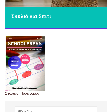
Το ηλιακό μας σύστημα
Σκυλιά για Σπίτι
Σχολικοί Πράκτορες