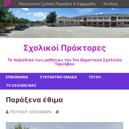
Ηλεκτρονικά Σχολικά Περιοδικά & Εφημερίδες
Σύνδεση
Σχολικοί Πράκτορες
Το περιοδικό των μαθητών του 1ου Δημοτικού Σχολείου
Τυρνάβου
ΕΠΙΚΟΙΝΩΝΙΑ
ΣΥΝΤΑΚΤΙΚΗ ΟΜΑΔΑ
ΤΕΥΧΗ
ΤΟ ΣΧΟΛΕΙΟ ΜΑΣ
Παράξενα έθιμα
ΓΚΟΥΛΙΟΥ ΑΛΕΞΑΝΔΡΑ