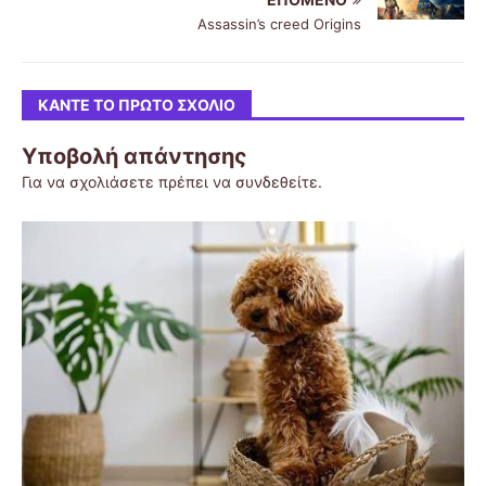
Assassin’s creed Origins
ΚΆΝΤΕ ΤΟ ΠΡΏΤΟ ΣΧΌΛΙΟ
Υποβολή απάντησης
Για να σχολιάσετε πρέπει να
συνδεθείτε
.
Το σκακι
Ναύπλιο
Οδηγίες για Κατασκήνωση