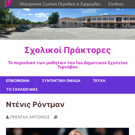
Ηλεκτρονικά Σχολικά Περιοδικά & Εφημερίδες
Σύνδεση
Σχολικοί Πράκτορες
Το περιοδικό των μαθητών του 1ου Δημοτικού Σχολείου
Τυρνάβου
ΕΠΙΚΟΙΝΩΝΙΑ
ΣΥΝΤΑΚΤΙΚΗ ΟΜΑΔΑ
ΤΕΥΧΗ
ΤΟ ΣΧΟΛΕΙΟ ΜΑΣ
Ντένις Ρόντμαν
ΠΡΕΝΓΚΑ ΑΝΤΩΝΙΟΣ