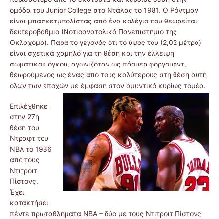
ομάδα του Junior College στο Ντάλας το 1981. Ο Ρόντμαν
είναι μπασκετμπολίστας από ένα κολέγιο που θεωρείται
δευτεροβάθμιο (Νοτιοανατολικό Πανεπιστήμιο της
Οκλαχόμα). Παρά το γεγονός ότι το ύψος του (2,02 μέτρα)
είναι σχετικά χαμηλό για τη θέση και την έλλειψη
σωματικού όγκου, αγωνιζόταν ως πάουερ φόργουρντ,
θεωρούμενος ως ένας από τους καλύτερους στη θέση αυτή
όλων των εποχών με έμφαση στον αμυντικό κυρίως τομέα.
Επιλέχθηκε
στην 27η
θέση του
Ντραφτ του
NBA το 1986
από τους
Ντιτρόιτ
Πίστονς.
Έχει
κατακτήσει
πέντε πρωταθλήματα NBA – δύο με τους Ντιτρόιτ Πίστονς