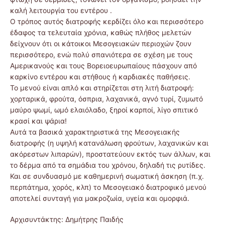
καλή λειτουργία του εντέρου .
Ο τρόπος αυτός διατροφής κερδίζει όλο και περισσότερο
έδαφος τα τελευταία χρόνια, καθώς πλήθος μελετών
δείχνουν ότι οι κάτοικοι Μεσογειακών περιοχών ζουν
περισσότερο, ενώ πολύ σπανιότερα σε σχέση με τους
Αμερικανούς και τους Βορειοευρωπαίους πάσχουν από
καρκίνο εντέρου και στήθους ή καρδιακές παθήσεις.
Το μενού είναι απλό και στηρίζεται στη λιτή διατροφή:
χορταρικά, φρούτα, όσπρια, λαχανικά, αγνό τυρί, ζυμωτό
μαύρο ψωμί, ωμό ελαιόλαδο, ξηροί καρποί, λίγο σπιτικό
κρασί και ψάρια!
Αυτά τα βασικά χαρακτηριστικά της Μεσογειακής
διατροφής (η υψηλή κατανάλωση φρούτων, λαχανικών και
ακόρεστων λιπαρών), προστατεύουν εκτός των άλλων, και
το δέρμα από τα σημάδια του χρόνου, δηλαδή τις ρυτίδες.
Και σε συνδυασμό με καθημερινή σωματική άσκηση (π.χ.
περπάτημα, χορός, κλπ) το Μεσογειακό διατροφικό μενού
αποτελεί συνταγή για μακροζωία, υγεία και ομορφιά.
Αρχισυντάκτης: Δημήτρης Παιδής