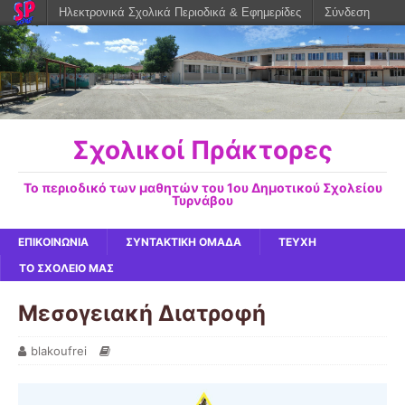
Ηλεκτρονικά Σχολικά Περιοδικά & Εφημερίδες
Σύνδεση
Σχολικοί Πράκτορες
Το περιοδικό των μαθητών του 1ου Δημοτικού Σχολείου
Τυρνάβου
ΕΠΙΚΟΙΝΩΝΙΑ
ΣΥΝΤΑΚΤΙΚΗ ΟΜΑΔΑ
ΤΕΥΧΗ
ΤΟ ΣΧΟΛΕΙΟ ΜΑΣ
Μεσογειακή Διατροφή
blakoufrei