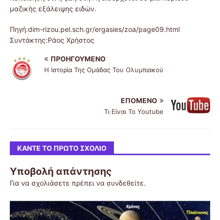
μαζικής εξάλειψης ειδών.
Πηγή:dim-rizou.pel.sch.gr/ergasies/zoa/page09.html
Συντάκτης:Ράος Χρήστος
ΠΡΟΗΓΟΎΜΕΝΟ
Η Ιστορία Της Ομάδας Του Ολυμπιακού
ΕΠΌΜΕΝΟ
Τι Είναι Το Youtube
ΚΆΝΤΕ ΤΟ ΠΡΏΤΟ ΣΧΌΛΙΟ
Υποβολή απάντησης
Για να σχολιάσετε πρέπει να
συνδεθείτε
.