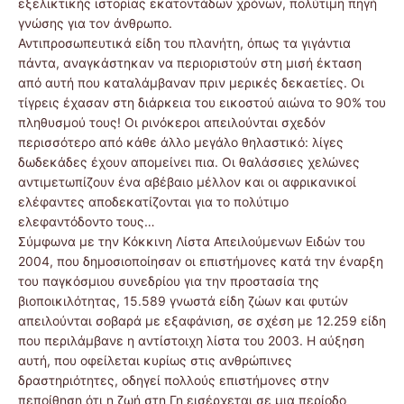
εξελικτικής ιστορίας εκατοντάδων χρόνων, πολύτιμη πηγή
γνώσης για τον άνθρωπο.
Αντιπροσωπευτικά είδη του πλανήτη, όπως τα γιγάντια
πάντα, αναγκάστηκαν να περιοριστούν στη μισή έκταση
από αυτή που καταλάμβαναν πριν μερικές δεκαετίες. Οι
τίγρεις έχασαν στη διάρκεια του εικοστού αιώνα το 90% του
πληθυσμού τους! Οι ρινόκεροι απειλούνται σχεδόν
περισσότερο από κάθε άλλο μεγάλο θηλαστικό: λίγες
δωδεκάδες έχουν απομείνει πια. Οι θαλάσσιες χελώνες
αντιμετωπίζουν ένα αβέβαιο μέλλον και οι αφρικανικοί
ελέφαντες αποδεκατίζονται για το πολύτιμο
ελεφαντόδοντο τους…
Σύμφωνα με την Kόκκινη Λίστα Απειλούμενων Ειδών του
2004, που δημοσιοποίησαν οι επιστήμονες κατά την έναρξη
του παγκόσμιου συνεδρίου για την προστασία της
βιοποικιλότητας, 15.589 γνωστά είδη ζώων και φυτών
απειλούνται σοβαρά με εξαφάνιση, σε σχέση με 12.259 είδη
που περιλάμβανε η αντίστοιχη λίστα του 2003. Η αύξηση
αυτή, που οφείλεται κυρίως στις ανθρώπινες
δραστηριότητες, οδηγεί πολλούς επιστήμονες στην
πεποίθηση ότι η ζωή στη Γη εισέρχεται σε μια περίοδο