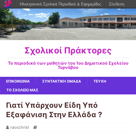
Ηλεκτρονικά Σχολικά Περιοδικά & Εφημερίδες
Σύνδεση
Σχολικοί Πράκτορες
Το περιοδικό των μαθητών του 1ου Δημοτικού Σχολείου
Τυρνάβου
ΕΠΙΚΟΙΝΩΝΙΑ
ΣΥΝΤΑΚΤΙΚΗ ΟΜΑΔΑ
ΤΕΥΧΗ
ΤΟ ΣΧΟΛΕΙΟ ΜΑΣ
Γιατί Υπάρχουν Είδη Υπό
Εξαφάνιση Στην Ελλάδα ?
raoschrist