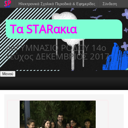
Ηλεκτρονικά Σχολικά Περιοδικά & Εφημερίδες
Σύνδεση
Τα STARακια
4οΓΥΜΝΑΣΙΟ ΡΟΔΟΥ 14ο
τεύχος ΔΕΚΕΜΒΡΙΟΣ 2017
Μενού