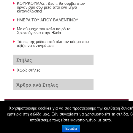
ΚΟΥΡΚΟΥΜΑΣ : Δες τι θα συμβεί στον
οργανισμό σου μετά από ένα μήνα
κατανάλωσης!
ΗΜΕΡΑ ΤΟΥ ΑΓΙΟΥ ΒΑΛΕΝΤΙΝΟΥ
Με σύμμαχο τον καλό καιρό τα
Χριστούγεννα στην Ηλεία
Τάσεις της μόδας από όλο τον κόσμο που
αξίζει να αντιγράψετε
Στήλες
Χωρίς στήλες
Άρθρα ανά Στήλες
Χρησιμοποιούμε cookies για να σας προσφέρουμε την καλύτερη δυνατ
© 2026
Ξυπνητήρι
εμπειρία στη σελίδα μας. Εάν συνεχίσετε να χρησιμοποιείτε τη σελίδα, θ
υποθέσουμε πως είστε ικανοποιημένοι με αυτό.
Εντάξει
Όροι Χρήσης schoolpress.sch.gr
|
Δήλωση προσβασιμότητας