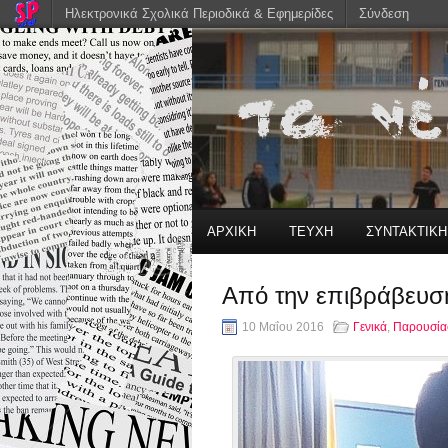
Ηλεκτρονικά Σχολικά Περιοδικά & Εφημερίδες
Σύνδεση
ΑΡΧΙΚΗ
ΤΕΥΧΗ
ΣΥΝΤΑΚΤΙΚ
Από την επιβράβευσ
10 Μαΐου 2016
Γενικά
,
Παρουσία