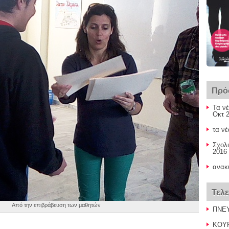
Πρό
Τα νέ
Οκτ 2
τα νέ
Σχολι
2016 
ανακ
Τελ
Από την επιβράβευση των μαθητών
ΠΝΕΥ
ΚΟΥΡ