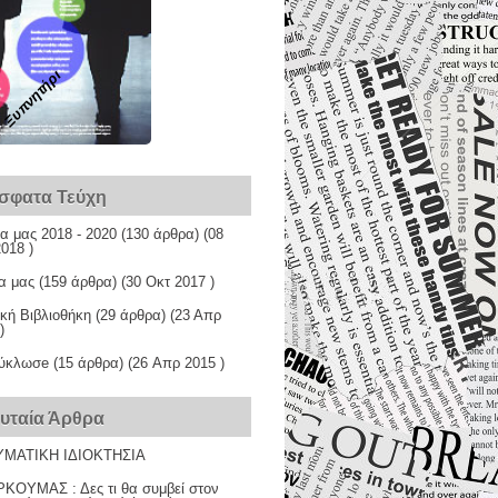
Ξυπνητήρι
σφατα Τεύχη
α μας 2018 - 2020
(130 άρθρα) (08
018 )
α μας
(159 άρθρα) (30 Οκτ 2017 )
κή Βιβλιοθήκη
(29 άρθρα) (23 Απρ
)
ύκλωσe
(15 άρθρα) (26 Απρ 2015 )
ευταία Άρθρα
ΜΑΤΙΚΗ ΙΔΙΟΚΤΗΣΙΑ
ΚΟΥΜΑΣ : Δες τι θα συμβεί στον