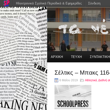
Ηλεκτρονικά Σχολικά Περιοδικά & Εφημερίδες
Σύνδεση
ΑΡΧΙΚΗ
ΤΕΥΧΗ
ΣΥΝΤΑΚΤΙΚ
Σέλτικς – Μπακς 116
6 Μαΐου 2019
Αθλητικά
,
Διεθνή α