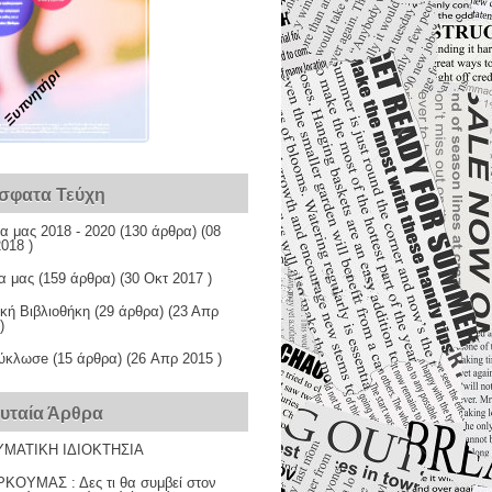
Ξυπνητήρι
σφατα Τεύχη
α μας 2018 - 2020
(130 άρθρα) (08
018 )
α μας
(159 άρθρα) (30 Οκτ 2017 )
κή Βιβλιοθήκη
(29 άρθρα) (23 Απρ
)
ύκλωσe
(15 άρθρα) (26 Απρ 2015 )
ευταία Άρθρα
ΜΑΤΙΚΗ ΙΔΙΟΚΤΗΣΙΑ
ΚΟΥΜΑΣ : Δες τι θα συμβεί στον