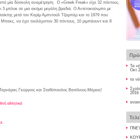
από μία δύσκολη αναμέτρηση. Ο «Greek Freak» είχε 32 πόντους,
αι 3 μπλοκ σε μια ακόμα μεγάλη βραδιά. Ο Αντετοκούνμπο με
παίκτης μετά τον Καρίμ Αμπντούλ Τζαμπάρ και το 1979 που
ς Μπακς, να έχει τουλάχιστον 30 πόντους, 10 ριμπάουντ και 8
Πρό
Τα νέ
Οκτ 2
τα νέ
Σχολι
Ταρνάρας Γεώργιος και Σταθόπουλος Βασίλειος-Μάριος!
2016 
ανακ
εθνή αθλητικά
Τελ
τε
.
ΠΝΕΥ
ΚΟΥΡ