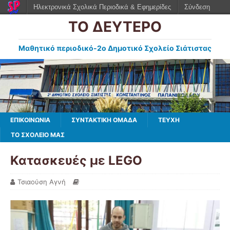
Ηλεκτρονικά Σχολικά Περιοδικά & Εφημερίδες
Σύνδεση
ΤΟ ΔΕΥΤΕΡΟ
Μαθητικό περιοδικό-2ο Δημοτικό Σχολείο Σιάτιστας
ΕΠΙΚΟΙΝΩΝΙΑ
ΣΥΝΤΑΚΤΙΚΗ ΟΜΑΔΑ
ΤΕΥΧΗ
ΤΟ ΣΧΟΛΕΙΟ ΜΑΣ
Κατασκευές με LEGO
Τσιαούση Αγνή