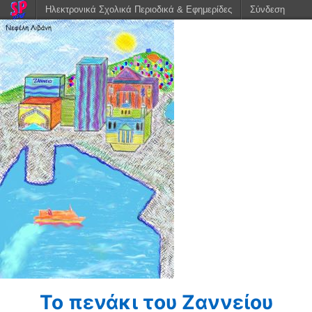
Ηλεκτρονικά Σχολικά Περιοδικά & Εφημερίδες
Σύνδεση
Το πενάκι του Ζαννείου