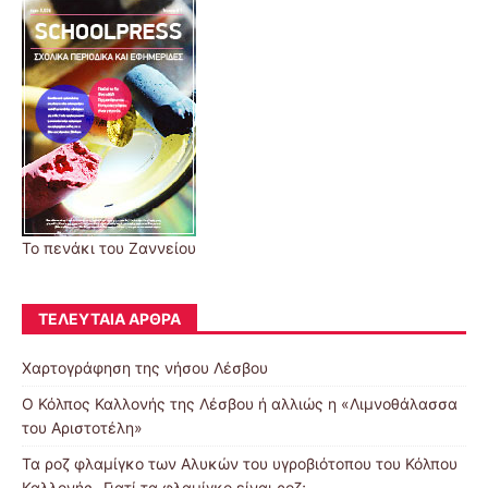
Το πενάκι του Ζαννείου
ΤΕΛΕΥΤΑΊΑ ΆΡΘΡΑ
Χαρτογράφηση της νήσου Λέσβου
Ο Κόλπος Καλλονής της Λέσβου ή αλλιώς η «Λιμνοθάλασσα
του Αριστοτέλη»
Τα ροζ φλαμίγκο των Αλυκών του υγροβιότοπου του Κόλπου
Καλλονής- Γιατί τα φλαμίγκο είναι ροζ;