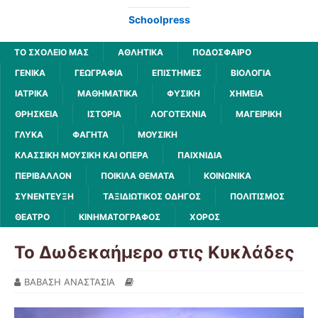
Schoolpress
ΤΟ ΣΧΟΛΕΙΟ ΜΑΣ
ΑΘΛΗΤΙΚΆ
ΠΟΔΌΣΦΑΙΡΟ
ΓΕΝΙΚΆ
ΓΕΩΓΡΑΦΊΑ
ΕΠΙΣΤΉΜΕΣ
ΒΙΟΛΟΓΊΑ
ΙΑΤΡΙΚΆ
ΜΑΘΗΜΑΤΙΚΆ
ΦΥΣΙΚΉ
ΧΗΜΕΊΑ
ΘΡΗΣΚΕΊΑ
ΙΣΤΟΡΊΑ
ΛΟΓΟΤΕΧΝΊΑ
ΜΑΓΕΙΡΙΚΉ
ΓΛΥΚΆ
ΦΑΓΗΤΆ
ΜΟΥΣΙΚΉ
ΚΛΑΣΣΙΚΉ ΜΟΥΣΙΚΉ ΚΑΙ ΌΠΕΡΑ
ΠΑΙΧΝΊΔΙΑ
ΠΕΡΙΒΆΛΛΟΝ
ΠΟΙΚΊΛΑ ΘΈΜΑΤΑ
ΚΟΙΝΩΝΙΚΆ
ΣΥΝΈΝΤΕΥΞΗ
ΤΑΞΙΔΙΩΤΙΚΌΣ ΟΔΗΓΌΣ
ΠΟΛΙΤΙΣΜΌΣ
ΘΈΑΤΡΟ
ΚΙΝΗΜΑΤΟΓΡΆΦΟΣ
ΧΟΡΌΣ
Το Δωδεκαήμερο στις Κυκλάδες
ΒΑΒΑΣΗ ΑΝΑΣΤΑΣΙΑ