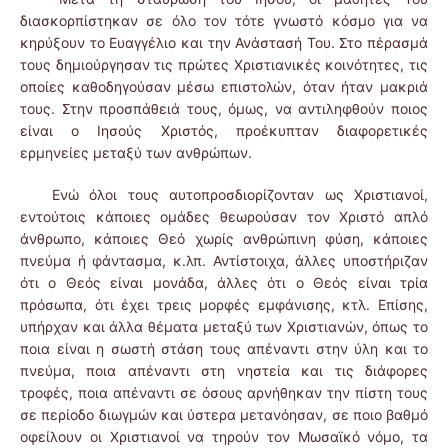
διασκορπίστηκαν σε όλο τον τότε γνωστό κόσμο για να
κηρύξουν το Ευαγγέλιο και την Ανάστασή Του. Στο πέρασμά
τους δημιούργησαν τις πρώτες Χριστιανικές κοινότητες, τις
οποίες καθοδηγούσαν μέσω επιστολών, όταν ήταν μακριά
τους. Στην προσπάθειά τους, όμως, να αντιληφθούν ποιος
είναι ο Ιησούς Χριστός, προέκυπταν διαφορετικές
ερμηνείες μεταξύ των ανθρώπων.
Ενώ όλοι τους αυτοπροσδιορίζονταν ως Χριστιανοί,
εντούτοις κάποιες ομάδες θεωρούσαν τον Χριστό απλό
άνθρωπο, κάποιες Θεό χωρίς ανθρώπινη φύση, κάποιες
πνεύμα ή φάντασμα, κ.λπ. Αντίστοιχα, άλλες υποστήριζαν
ότι ο Θεός είναι μονάδα, άλλες ότι ο Θεός είναι τρία
πρόσωπα, ότι έχει τρεις μορφές εμφάνισης, κτλ. Επίσης,
υπήρχαν και άλλα θέματα μεταξύ των Χριστιανών, όπως το
ποια είναι η σωστή στάση τους απέναντι στην ύλη και το
πνεύμα, ποια απέναντι στη νηστεία και τις διάφορες
τροφές, ποια απέναντι σε όσους αρνήθηκαν την πίστη τους
σε περίοδο διωγμών και ύστερα μετανόησαν, σε ποιο βαθμό
οφείλουν οι Χριστιανοί να τηρούν τον Μωσαϊκό νόμο, τα