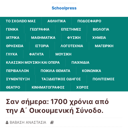
Schoolpress
ΤΟ ΣΧΟΛΕΙΟ ΜΑΣ
ΑΘΛΗΤΙΚΆ
ΠΟΔΌΣΦΑΙΡΟ
ΓΕΝΙΚΆ
ΓΕΩΓΡΑΦΊΑ
ΕΠΙΣΤΉΜΕΣ
ΒΙΟΛΟΓΊΑ
ΙΑΤΡΙΚΆ
ΜΑΘΗΜΑΤΙΚΆ
ΦΥΣΙΚΉ
ΧΗΜΕΊΑ
ΘΡΗΣΚΕΊΑ
ΙΣΤΟΡΊΑ
ΛΟΓΟΤΕΧΝΊΑ
ΜΑΓΕΙΡΙΚΉ
ΓΛΥΚΆ
ΦΑΓΗΤΆ
ΜΟΥΣΙΚΉ
ΚΛΑΣΣΙΚΉ ΜΟΥΣΙΚΉ ΚΑΙ ΌΠΕΡΑ
ΠΑΙΧΝΊΔΙΑ
ΠΕΡΙΒΆΛΛΟΝ
ΠΟΙΚΊΛΑ ΘΈΜΑΤΑ
ΚΟΙΝΩΝΙΚΆ
ΣΥΝΈΝΤΕΥΞΗ
ΤΑΞΙΔΙΩΤΙΚΌΣ ΟΔΗΓΌΣ
ΠΟΛΙΤΙΣΜΌΣ
ΘΈΑΤΡΟ
ΚΙΝΗΜΑΤΟΓΡΆΦΟΣ
ΧΟΡΌΣ
Σαν σήμερα: 1700 χρόνια από
την Α΄ Οικουμενική Σύνοδο.
ΒΑΒΑΣΗ ΑΝΑΣΤΑΣΙΑ