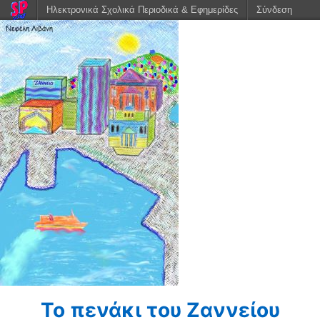
Ηλεκτρονικά Σχολικά Περιοδικά & Εφημερίδες
Σύνδεση
Το πενάκι του Ζαννείου