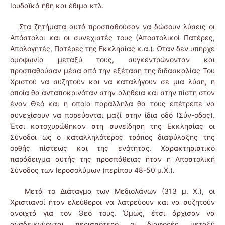
Ιουδαϊκά ήθη και έθιμα κτλ.
Στα ζητήματα αυτά προσπαθούσαν να δώσουν λύσεις οι
Απόστολοι και οι συνεχιστές τους (Αποστολικοί Πατέρες,
Απολογητές, Πατέρες της Εκκλησίας κ.α.). Όταν δεν υπήρχε
ομοφωνία μεταξύ τους, συγκεντρώνονταν και
προσπαθούσαν μέσα από την εξέταση της διδασκαλίας Του
Χριστού να συζητούν και να καταλήγουν σε μια λύση, η
οποία θα ανταποκρινόταν στην αλήθεια και στην πίστη στον
έναν Θεό και η οποία παράλληλα θα τους επέτρεπε να
συνεχίσουν να πορεύονται μαζί στην ίδια οδό (Σύν-οδος).
Έτσι κατοχυρώθηκαν στη συνείδηση της Εκκλησίας οι
Σύνοδοι ως ο καταλληλότερος τρόπος διαφύλαξης της
ορθής πίστεως και της ενότητας. Χαρακτηριστικό
παράδειγμα αυτής της προσπάθειας ήταν η Αποστολική
Σύνοδος των Ιεροσολύμων (περίπου 48-50 μ.Χ.).
Μετά το Διάταγμα των Μεδιολάνων (313 μ. Χ.), οι
Χριστιανοί ήταν ελεύθεροι να λατρεύουν και να συζητούν
ανοιχτά για τον Θεό τους. Όμως, έτσι άρχισαν να
αναδεικνύονται περισσότερο οι διαφορές μεταξύ