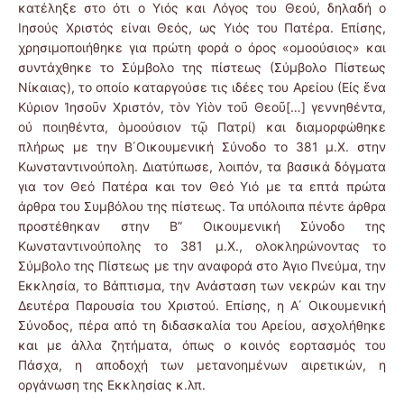
κατέληξε στο ότι ο Υιός και Λόγος του Θεού, δηλαδή ο
Ιησούς Χριστός είναι Θεός, ως Υιός του Πατέρα. Επίσης,
χρησιμοποιήθηκε για πρώτη φορά ο όρος «ομοούσιος» και
συντάχθηκε το Σύμβολο της πίστεως (Σύμβολο Πίστεως
Νίκαιας), το οποίο καταργούσε τις ιδέες του Αρείου (Εἰς ἕνα
Κύριον Ἰησοῦν Χριστόν, τὸν Υἱὸν τοῦ Θεοῦ[…] γεννηθέντα,
οὐ ποιηθέντα, ὁμοούσιον τῷ Πατρί) και διαμορφώθηκε
πλήρως με την Β΄Οικουμενική Σύνοδο το 381 μ.Χ. στην
Κωνσταντινούπολη. Διατύπωσε, λοιπόν, τα βασικά δόγματα
για τον Θεό Πατέρα και τον Θεό Υιό με τα επτά πρώτα
άρθρα του Συμβόλου της πίστεως. Τα υπόλοιπα πέντε άρθρα
προστέθηκαν στην Β” Οικουμενική Σύνοδο της
Κωνσταντινούπολης το 381 μ.Χ., ολοκληρώνοντας το
Σύμβολο της Πίστεως με την αναφορά στο Άγιο Πνεύμα, την
Εκκλησία, το Βάπτισμα, την Ανάσταση των νεκρών και την
Δευτέρα Παρουσία του Χριστού. Επίσης, η Α΄ Οικουμενική
Σύνοδος, πέρα από τη διδασκαλία του Αρείου, ασχολήθηκε
και με άλλα ζητήματα, όπως ο κοινός εορτασμός του
Πάσχα, η αποδοχή των μετανοημένων αιρετικών, η
οργάνωση της Εκκλησίας κ.λπ.