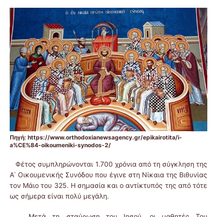
Πηγή: https://www.orthodoxianewsagency.gr/epikairotita/i-
a%CE%84-oikoumeniki-synodos-2/
Φέτος συμπληρώνονται 1.700 χρόνια από τη σύγκληση της
Α΄ Οικουμενικής Συνόδου που έγινε στη Νίκαια της Βιθυνίας
τον Μάιο του 325. Η σημασία και ο αντίκτυπός της από τότε
ως σήμερα είναι πολύ μεγάλη.
Μετά τη σταύρωση του Ιησού, οι μαθητές Του