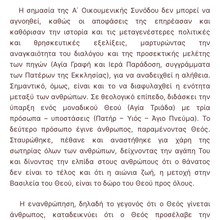
Η σημασία της Α΄ Οικουμενικής Συνόδου δεν μπορεί να
αγνοηθεί, καθώς οι αποφάσεις της επηρέασαν και
καθόρισαν την ιστορία και τις μεταγενέστερες πολιτικές
και θρησκευτικές εξελίξεις, μαρτυρώντας την
αναγκαιότητα του διαλόγου και της προσεκτικής μελέτης
των πηγών (Αγία Γραφή και Ιερά Παράδοση, συγγράμματα
των Πατέρων της Εκκλησίας), για να αναδειχθεί η αλήθεια.
Σημαντικό, όμως, είναι και το να διαφυλαχθεί η ενότητα
μεταξύ των ανθρώπων. Σε θεολογικό επίπεδο, διδάσκει την
ύπαρξη ενός μοναδικού Θεού (Αγία Τριάδα) με τρία
πρόσωπα – υποστάσεις (Πατήρ – Υιός – Άγιο Πνεύμα). Το
δεύτερο πρόσωπο έγινε άνθρωπος, παραμένοντας Θεός.
Σταυρώθηκε, πέθανε και αναστήθηκε για χάρη της
σωτηρίας όλων των ανθρώπων, δείχνοντας την αγάπη Του
και δίνοντας την ελπίδα στους ανθρώπους ότι ο θάνατος
δεν είναι το τέλος και ότι η αιώνια ζωή, η μετοχή στην
Βασιλεία του Θεού, είναι το δώρο του Θεού προς όλους.
Η ενανθρώπηση, δηλαδή το γεγονός ότι ο Θεός γίνεται
άνθρωπος, καταδεικνύει ότι ο Θεός προσέλαβε την