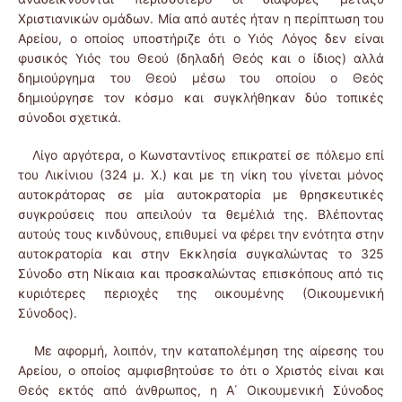
Χριστιανικών ομάδων. Μία από αυτές ήταν η περίπτωση του
Αρείου, ο οποίος υποστήριζε ότι ο Υιός Λόγος δεν είναι
φυσικός Υιός του Θεού (δηλαδή Θεός και ο ίδιος) αλλά
δημιούργημα του Θεού μέσω του οποίου ο Θεός
δημιούργησε τον κόσμο και συγκλήθηκαν δύο τοπικές
σύνοδοι σχετικά.
Λίγο αργότερα, ο Κωνσταντίνος επικρατεί σε πόλεμο επί
του Λικίνιου (324 μ. Χ.) και με τη νίκη του γίνεται μόνος
αυτοκράτορας σε μία αυτοκρατορία με θρησκευτικές
συγκρούσεις που απειλούν τα θεμέλιά της. Βλέποντας
αυτούς τους κινδύνους, επιθυμεί να φέρει την ενότητα στην
αυτοκρατορία και στην Εκκλησία συγκαλώντας το 325
Σύνοδο στη Νίκαια και προσκαλώντας επισκόπους από τις
κυριότερες περιοχές της οικουμένης (Οικουμενική
Σύνοδος).
Με αφορμή, λοιπόν, την καταπολέμηση της αίρεσης του
Αρείου, ο οποίος αμφισβητούσε το ότι ο Χριστός είναι και
Θεός εκτός από άνθρωπος, η Α΄ Οικουμενική Σύνοδος