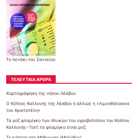
Το πενάκι του Ζαννείου
ΤΕΛΕΥΤΑΊΑ ΆΡΘΡΑ
Χαρτογράφηση της νήσου Λέσβου
Ο Κόλπος Καλλονής της Λέσβου ή αλλιώς η «Λιμνοθάλασσα
του Αριστοτέλη»
Τα ροζ φλαμίγκο των Αλυκών του υγροβιότοπου του Κόλπου
Καλλονής- Γιατί τα φλαμίγκο είναι ροζ;
To κάστρο της Μήθυμνας (Μολύβου)