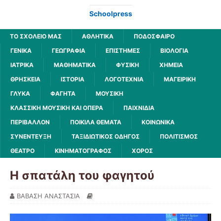
Schoolpress
ΤΟ ΣΧΟΛΕΙΟ ΜΑΣ
ΑΘΛΗΤΙΚΆ
ΠΟΔΌΣΦΑΙΡΟ
ΓΕΝΙΚΆ
ΓΕΩΓΡΑΦΊΑ
ΕΠΙΣΤΉΜΕΣ
ΒΙΟΛΟΓΊΑ
ΙΑΤΡΙΚΆ
ΜΑΘΗΜΑΤΙΚΆ
ΦΥΣΙΚΉ
ΧΗΜΕΊΑ
ΘΡΗΣΚΕΊΑ
ΙΣΤΟΡΊΑ
ΛΟΓΟΤΕΧΝΊΑ
ΜΑΓΕΙΡΙΚΉ
ΓΛΥΚΆ
ΦΑΓΗΤΆ
ΜΟΥΣΙΚΉ
ΚΛΑΣΣΙΚΉ ΜΟΥΣΙΚΉ ΚΑΙ ΌΠΕΡΑ
ΠΑΙΧΝΊΔΙΑ
ΠΕΡΙΒΆΛΛΟΝ
ΠΟΙΚΊΛΑ ΘΈΜΑΤΑ
ΚΟΙΝΩΝΙΚΆ
ΣΥΝΈΝΤΕΥΞΗ
ΤΑΞΙΔΙΩΤΙΚΌΣ ΟΔΗΓΌΣ
ΠΟΛΙΤΙΣΜΌΣ
ΘΈΑΤΡΟ
ΚΙΝΗΜΑΤΟΓΡΆΦΟΣ
ΧΟΡΌΣ
Η σπατάλη του φαγητού
ΒΑΒΑΣΗ ΑΝΑΣΤΑΣΙΑ