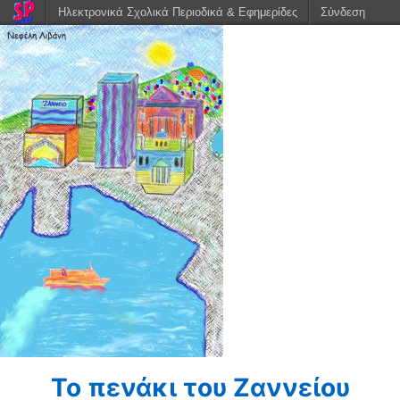
Ηλεκτρονικά Σχολικά Περιοδικά & Εφημερίδες
Σύνδεση
Το πενάκι του Ζαννείου