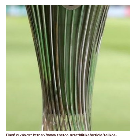
Πηγή εικόνας: https://www.thetoc.gr/athlitika/article/telikos-