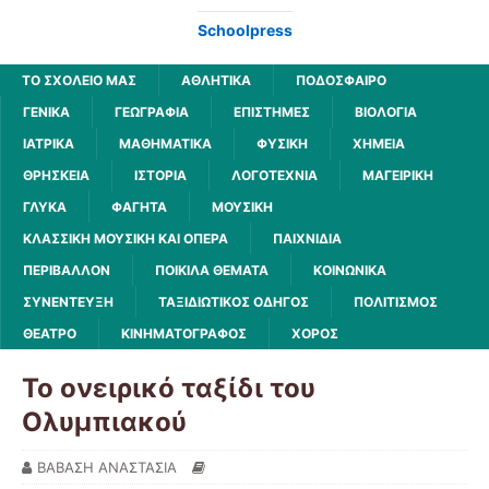
Schoolpress
ΤΟ ΣΧΟΛΕΙΟ ΜΑΣ
ΑΘΛΗΤΙΚΆ
ΠΟΔΌΣΦΑΙΡΟ
ΓΕΝΙΚΆ
ΓΕΩΓΡΑΦΊΑ
ΕΠΙΣΤΉΜΕΣ
ΒΙΟΛΟΓΊΑ
ΙΑΤΡΙΚΆ
ΜΑΘΗΜΑΤΙΚΆ
ΦΥΣΙΚΉ
ΧΗΜΕΊΑ
ΘΡΗΣΚΕΊΑ
ΙΣΤΟΡΊΑ
ΛΟΓΟΤΕΧΝΊΑ
ΜΑΓΕΙΡΙΚΉ
ΓΛΥΚΆ
ΦΑΓΗΤΆ
ΜΟΥΣΙΚΉ
ΚΛΑΣΣΙΚΉ ΜΟΥΣΙΚΉ ΚΑΙ ΌΠΕΡΑ
ΠΑΙΧΝΊΔΙΑ
ΠΕΡΙΒΆΛΛΟΝ
ΠΟΙΚΊΛΑ ΘΈΜΑΤΑ
ΚΟΙΝΩΝΙΚΆ
ΣΥΝΈΝΤΕΥΞΗ
ΤΑΞΙΔΙΩΤΙΚΌΣ ΟΔΗΓΌΣ
ΠΟΛΙΤΙΣΜΌΣ
ΘΈΑΤΡΟ
ΚΙΝΗΜΑΤΟΓΡΆΦΟΣ
ΧΟΡΌΣ
Το ονειρικό ταξίδι του
Ολυμπιακού
ΒΑΒΑΣΗ ΑΝΑΣΤΑΣΙΑ