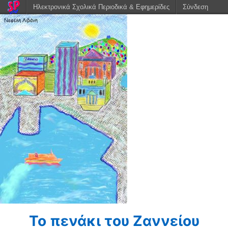
Ηλεκτρονικά Σχολικά Περιοδικά & Εφημερίδες
Σύνδεση
Το πενάκι του Ζαννείου