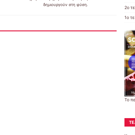
δημιουργούν στη φύση.
2o τ
1ο τ
Το π
ΤΕ