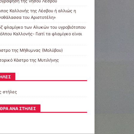
ογράφηση της νήσου Λέσβου
λπος Καλλονής της Λέσβου ή αλλιώς η
νοθάλασσα του Αριστοτέλη»
οζ φλαμίγκο των Αλυκών του υγροβιότοπου
όλπου Καλλονής- Γιατί τα φλαμίγκο είναι
άστρο της Μήθυμνας (Μολύβου)
στορικό Κάστρο της Μυτιλήνης
ΉΛΕΣ
ς στήλες
ΘΡΑ ΑΝΆ ΣΤΉΛΕΣ