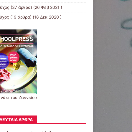
εύχος
(37 άρθρα) (26 Φεβ 2021 )
εύχος
(19 άρθρα) (18 Δεκ 2020 )
ενάκι του Ζαννείου
ΛΕΥΤΑΊΑ ΆΡΘΡΑ