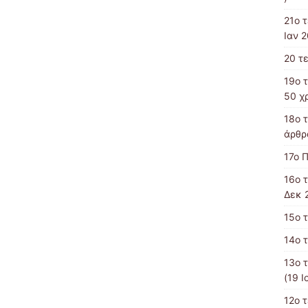
21ο 
Ιαν 2
20 τ
19o 
50 χ
18ο 
άρθρα
17ο 
16ο 
Δεκ 
15ο 
14ο 
13o 
(19 Ι
12o 