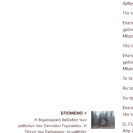
άρθρα
11ο 
Επετ
χρόν
Μέρο
10ο 
Επετ
χρόν
Μέρο
7o τ
6ο τ
5ο τ
Επετ
ΕΠΌΜΕΝΟ
(4ο 
H δημιουργική διέξοδος των
Ω, Γ
μαθητών του Ζαννείου Γυμνασίου. Η
Απρ 
Τέχνη του Εφήμερου- οι μαθητές