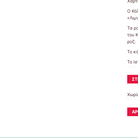
Χαρτ
Ο Κό
«Λιμ
Τα ρ
του Κ
ροζ;
To κ
Το Ι
ΣΤ
Χωρί
ΆΡ