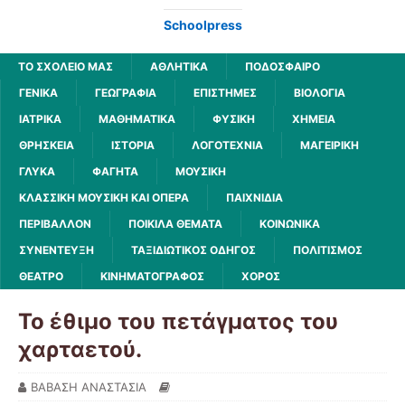
Schoolpress
ΤΟ ΣΧΟΛΕΙΟ ΜΑΣ
ΑΘΛΗΤΙΚΆ
ΠΟΔΌΣΦΑΙΡΟ
ΓΕΝΙΚΆ
ΓΕΩΓΡΑΦΊΑ
ΕΠΙΣΤΉΜΕΣ
ΒΙΟΛΟΓΊΑ
ΙΑΤΡΙΚΆ
ΜΑΘΗΜΑΤΙΚΆ
ΦΥΣΙΚΉ
ΧΗΜΕΊΑ
ΘΡΗΣΚΕΊΑ
ΙΣΤΟΡΊΑ
ΛΟΓΟΤΕΧΝΊΑ
ΜΑΓΕΙΡΙΚΉ
ΓΛΥΚΆ
ΦΑΓΗΤΆ
ΜΟΥΣΙΚΉ
ΚΛΑΣΣΙΚΉ ΜΟΥΣΙΚΉ ΚΑΙ ΌΠΕΡΑ
ΠΑΙΧΝΊΔΙΑ
ΠΕΡΙΒΆΛΛΟΝ
ΠΟΙΚΊΛΑ ΘΈΜΑΤΑ
ΚΟΙΝΩΝΙΚΆ
ΣΥΝΈΝΤΕΥΞΗ
ΤΑΞΙΔΙΩΤΙΚΌΣ ΟΔΗΓΌΣ
ΠΟΛΙΤΙΣΜΌΣ
ΘΈΑΤΡΟ
ΚΙΝΗΜΑΤΟΓΡΆΦΟΣ
ΧΟΡΌΣ
Το έθιμο του πετάγματος του
χαρταετού.
ΒΑΒΑΣΗ ΑΝΑΣΤΑΣΙΑ