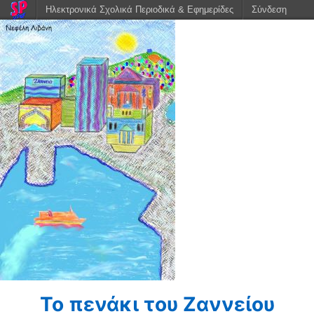
Ηλεκτρονικά Σχολικά Περιοδικά & Εφημερίδες
Σύνδεση
Το πενάκι του Ζαννείου