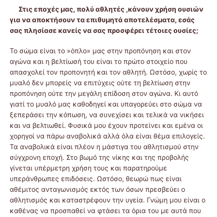
Στις εποχές μας, πολύ αθλητές ,κάνουν χρήση ουσιών
για να αποκτήσουν τα επιθυμητά αποτελέσματα, εσάς
σας πλησίασε κανείς να σας προσφέρει τέτοιες
ουσίες;
Το σώμα είναι το »όπλο» μας στην προπόνηση και στον
αγώνα και η βελτίωσή του είναι το πρώτο στοιχείο που
απασχολεί τον προπονητή και τον αθλητή. Ωστόσο, χωρίς το
μυαλό δεν μπορείς να επιτύχεις ούτε τη βελτίωση στην
προπόνηση ούτε την μεγάλη επίδοση στον αγώνα. Κι αυτό
γιατί το μυαλό μας καθοδηγεί και υπαγορεύει στο σώμα να
ξεπεράσει την κόπωση, να συνεχίσει και τελικά να νικήσει
και να βελτιωθεί. Φυσικά μου έχουν προτείνει και εμένα οι
χορηγοί να πάρω αναβολικά αλλά όλα είναι θέμα επιλογείς.
Τα αναβολικά είναι πλέον η μάστιγα του αθλητισμού στην
σύγχρονη εποχή. Στο βωμό της νίκης και της προβολής
γίνεται υπέρμετρη χρήση τους και παρατηρούμε
υπεράνθρωπες επιδόσεις. Ωστόσο, θεωρώ πως είναι
αθέμιτος ανταγωνισμός εκτός των όσων πρεσβεύει ο
αθλητισμός και καταστρέφουν την υγεία. Γνώμη μου είναι ο
καθένας να προσπαθεί να φτάσει τα όρια του με αυτά που