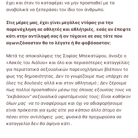
έχει και όταν το καταφέρει να μην προσπαθεί με τα
αναβολικά να ξεπεράσει τον ίδιο τον άνθρωπο.
Στις μέρες μας, έχει γίνει μεγάλος ντόρος για την
παρενόχληση σε αθλητές και αθλήτριές, εσάς αν έπεφτε
κάτι στην αντίληψή σας ή αν τύχαινε σε σας τότε που
αγωνιζόσασταν θα το λέγατε ή θα φοβόσασταν
;
Μετά τις αποκαλύψεις της Σοφίας Μπεκατώρου, άνοιξε ο
«Ασκός του Αιόλου» και όλο και περισσότερες καταγγελίες
για περιστατικά σεξουαλικών παρενοχλήσεων βλέπουν το
φως της δημοσιότητας.
Δεν το γνωρίζουμε πως υπάρχει σε
όλες τις δουλειές αλλά και στον αθλητισμό ; ∆εν ξέρουμε
πως πολλοί προσπαθούν µέσω της όποιας εξουσίας τους να
“εκβιάσουν” σεξουαλικά υφιστάµενούς τους; Είναι καθήκον
όλων μας να το αναφέρουμε και όχι να αδιαφορήσουμε
είναι πρόκειται για εμάς είτε για κάποιο άλλο άτομο αν
πέσει στην αντιλήψεις μας, φυσικά θα προχωρούσα σε
καταγγελία δεν θα άφηνα κάτι .