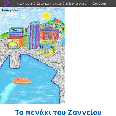
Ηλεκτρονικά Σχολικά Περιοδικά & Εφημερίδες
Σύνδεση
Το πενάκι του Ζαννείου