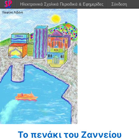
Ηλεκτρονικά Σχολικά Περιοδικά & Εφημερίδες
Σύνδεση
Το πενάκι του Ζαννείου