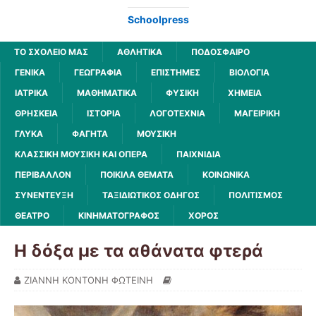
Schoolpress
ΤΟ ΣΧΟΛΕΙΟ ΜΑΣ
ΑΘΛΗΤΙΚΆ
ΠΟΔΌΣΦΑΙΡΟ
ΓΕΝΙΚΆ
ΓΕΩΓΡΑΦΊΑ
ΕΠΙΣΤΉΜΕΣ
ΒΙΟΛΟΓΊΑ
ΙΑΤΡΙΚΆ
ΜΑΘΗΜΑΤΙΚΆ
ΦΥΣΙΚΉ
ΧΗΜΕΊΑ
ΘΡΗΣΚΕΊΑ
ΙΣΤΟΡΊΑ
ΛΟΓΟΤΕΧΝΊΑ
ΜΑΓΕΙΡΙΚΉ
ΓΛΥΚΆ
ΦΑΓΗΤΆ
ΜΟΥΣΙΚΉ
ΚΛΑΣΣΙΚΉ ΜΟΥΣΙΚΉ ΚΑΙ ΌΠΕΡΑ
ΠΑΙΧΝΊΔΙΑ
ΠΕΡΙΒΆΛΛΟΝ
ΠΟΙΚΊΛΑ ΘΈΜΑΤΑ
ΚΟΙΝΩΝΙΚΆ
ΣΥΝΈΝΤΕΥΞΗ
ΤΑΞΙΔΙΩΤΙΚΌΣ ΟΔΗΓΌΣ
ΠΟΛΙΤΙΣΜΌΣ
ΘΈΑΤΡΟ
ΚΙΝΗΜΑΤΟΓΡΆΦΟΣ
ΧΟΡΌΣ
Η δόξα με τα αθάνατα φτερά
ΖΙΑΝΝΗ ΚΟΝΤΟΝΗ ΦΩΤΕΙΝΗ