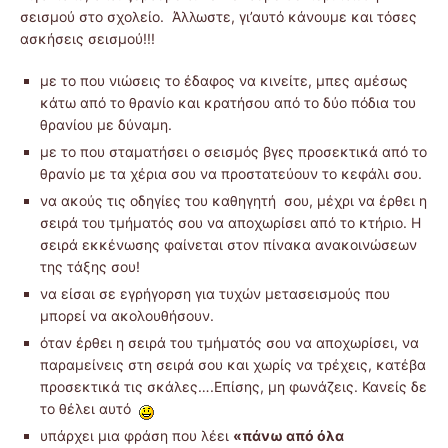
σεισμού στο σχολείο. Άλλωστε, γι’αυτό κάνουμε και τόσες
ασκήσεις σεισμού!!!
με το που νιώσεις το έδαφος να κινείτε, μπες αμέσως
κάτω από το θρανίο και κρατήσου από το δύο πόδια του
θρανίου με δύναμη.
με το που σταματήσει ο σεισμός βγες προσεκτικά από το
θρανίο με τα χέρια σου να προστατεύουν το κεφάλι σου.
να ακούς τις οδηγίες του καθηγητή σου, μέχρι να έρθει η
σειρά του τμήματός σου να αποχωρίσει από το κτήριο. Η
σειρά εκκένωσης φαίνεται στον πίνακα ανακοινώσεων
της τάξης σου!
να είσαι σε εγρήγορση για τυχών μετασεισμούς που
μπορεί να ακολουθήσουν.
όταν έρθει η σειρά του τμήματός σου να αποχωρίσει, να
παραμείνεις στη σειρά σου και χωρίς να τρέχεις, κατέβα
προσεκτικά τις σκάλες….Επίσης, μη φωνάζεις. Κανείς δε
το θέλει αυτό
υπάρχει μια φράση που λέει
«πάνω από όλα