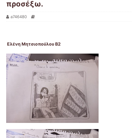
προσέξω.
a746480
Ελένη Μητσιοπούλου Β2