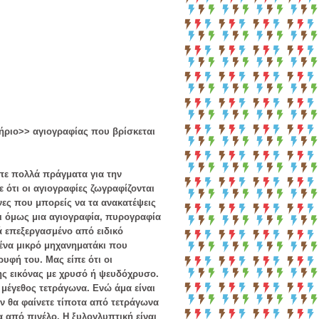
ήριο>> αγιογραφίας που βρίσκεται
ίπε πολλά πράγματα για την
 ότι οι αγιογραφίες ζωγραφίζονται
νες που μπορείς να τα ανακατέψεις
ει όμως μια αγιογραφία, πυρογραφία
λά επεξεργασμένο από ειδικό
 ένα μικρό μηχανηματάκι που
ρυφή του. Μας είπε ότι οι
της εικόνας με χρυσό ή ψευδόχρυσο.
 μέγεθος τετράγωνα. Ενώ άμα είναι
ν θα φαίνετε τίποτα από τετράγωνα
α από πινέλο. Η ξυλογλυπτική είναι