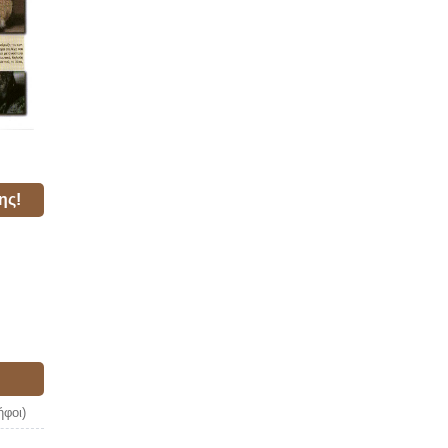
ης!
ήφοι)