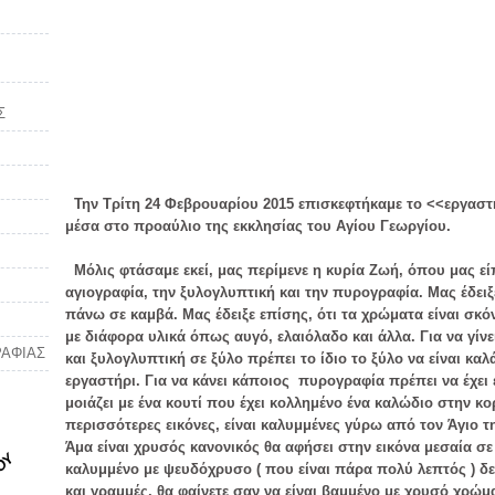
Σ
Την Τρίτη 24 Φεβρουαρίου 2015 επισκεφτήκαμε το <<εργαστ
μέσα στο προαύλιο της εκκλησίας του Αγίου Γεωργίου.
Μόλις φτάσαμε εκεί, μας περίμενε η κυρία Ζωή, όπου μας ε
αγιογραφία, την ξυλογλυπτική και την πυρογραφία. Μας έδειξε
πάνω σε καμβά. Μας έδειξε επίσης, ότι τα χρώματα είναι σκό
με διάφορα υλικά όπως αυγό, ελαιόλαδο και άλλα. Για να γίν
ΡΑΦΙΑΣ
και ξυλογλυπτική σε ξύλο πρέπει το ίδιο το ξύλο να είναι κα
εργαστήρι. Για να κάνει κάποιος πυρογραφία πρέπει να έχει
μοιάζει με ένα κουτί που έχει κολλημένο ένα καλώδιο στην κο
περισσότερες εικόνες, είναι καλυμμένες γύρω από τον Άγιο 
Άμα είναι χρυσός κανονικός θα αφήσει στην εικόνα μεσαία σε
καλυμμένο με ψευδόχρυσο ( που είναι πάρα πολύ λεπτός ) δε
και γραμμές, θα φαίνετε σαν να είναι βαμμένο με χρυσό χρώμ