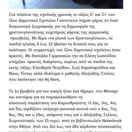
Στα πλαίσια της σχολικής χρονιάς οι τάξεις Ε΄ και Στ΄ του
11ου Δημοτικού Σχολείου Γιαννιτσών πήραν μέρος σε έναν
διαγωνισμό ζωγραφικής για τη δημιουργία της
χριστουγεννιάτικης ευχετήριας κάρτας της γερμανικής
πρεσβείας. Με θέμα «τα γλυκά των Χριστουγέννων», τα
παιδιά ηλικίας 6 έως 12 έβαλαν τα δυνατά τους για το
καλύτερο. Οι συμμετοχές του 11ου δημοτικού σχολείου ήταν
αρκετές. Με δασκάλα Γερμανικών την κα Ελένη Ιωαννίδου
υπήρξαν αρκετές διακρίσεις, κυρίως από τα παιδιά της
έκτης τάξης: Ελευθερία Πετρίδου, Ζωή Χαραλαμπίδου και
Νίκος Τέντας αλλά ιδιαίτερα ο μαθητής Αλεξιάδης Στέλιος
που κατέκτησε την 8η θέση.
Το 1ο βραβείο για τον νικητή ήταν ένα 4ήμερο στο Μόναχο
και εισιτήρια για να παρακολουθήσει τη
κλασσική παράσταση του Καρυοθραύστη. Ο 2ος, 3ος, 4ος
και 5ος κερδίζουν υπέροχα μουσικά κουτιά ενώ ο 6ος, 7ος,
8ος, 9ος και ο 10ος, ανάμεσα τους και ο Αλεξιάδης Στέλιος,
δωροεπιταγές των 15 ευρώ από το βιβλιοπωλείο Notesbook
στην Αθήνα. Από τον 11ο έως τον 20ο κέρδισαν συσκευασίες