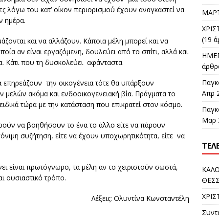
ες λόγω του κατ’ οίκον περιορισμού έχουν αναγκαστεί να
ΜΑΡΤ
ν ημέρα.
ΧΡΙΣ
(19 ά
άζονται και να αλλάζουν. Κάποια μέλη μπορεί και να
ποία αν είναι εργαζόμενη, δουλεύει από το σπίτι, αλλά και
ΗΜΕΡ
α. Κάτι που τη δυσκολεύει αφάνταστα.
άρθρα
Παγκ
α επηρεάζουν την οικογένεια τότε θα υπάρξουν
Απρ 
 μελών ακόμα και ενδοοικογενειακή βία. Πράγματα το
ειδικά τώρα με την κατάσταση που επικρατεί στον κόσμο.
Παγκ
Μαρ 
ρούν να βοηθήσουν το ένα το άλλο είτε να πάρουν
όνιμη συζήτηση, είτε να έχουν υποχωρητικότητα, είτε να
ΤΕΛ
ει είναι πρωτόγνωρο, τα μέλη αν το χειριστούν σωστά,
ΚΑΛΟ
αι ουσιαστικό τρόπο.
ΘΕΣ
ΧΡΙΣ
ς: Ολυντίνα Κωνσταντέλη
Συντ