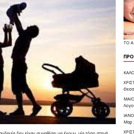
ΤΟ 
ΠΡΌ
ΚΑΛΟ
ΧΡΙΣ
Θεσσ
ΜΑΪΟ
Λογο
ΙΑΝΟ
Μαρ 
ΧΡΙΣ
ανδημία δεν είχαν συνηθίσει να έχουν μία τόσο στενή