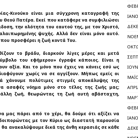
ΦΕΒΡ
νούκο είναι μια σύγχρονη καταγραφή της
ΙΑΝΟ
υ Θεού Πατέρα. Εκεί που κατάφερε να συμφιλιώσει
ΔΕΚΕ
οση, την ολότητα του εαυτού της, με τον Χριστό,
αλαιπωρημένης ψυχής. Αλλά δεν είναι μόνο αυτό.
ΝΟΕΜ
 που προσφέρει η ζωή κοντά Του.
ΟΚΤΩ
 το βράδυ, διαρκούν λίγες μέρες και μετά
ΣΕΠΤ
σύμβολο του εφήμερου» έγραψε κάποιος. Είναι η
υν αξία. Και το μόνο που έχεις να κάνεις εσύ ως
ΙΟΥΝ
διαφύγουν χωρίς να σε αγγίξουν. Μήπως εμείς οι
ΜΑΪΟ
νά χάνουμε πολύτιμες στιγμές αποκάλυψης της
να ασαφές νόημα μόνο στο τέλος της ζωής μας;
ΑΠΡΙ
 άλλη ζωή, θεωρώντας τη ζωή αυτή αβάσταχτη,
ΜΑΡΤ
ΦΕΒΡ
 πάρει από το χέρι, θα δούμε ότι αξίζει να
ΙΑΝΟ
οδοιπορώντας με τον Κύριο ως διαστατή παρουσία
 θα ανακαλύψουμε δικά της άνθη κερασιάς σε κάθε
ΔΕΚΕ