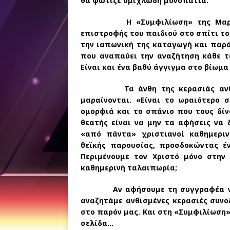
θα φώτιζε ομιχλώδη μονοπάτια.
Η «Συμφιλίωση» της Μαρίας-Κι
επιστροφής του παιδιού στο σπίτι το
την ιαπωνική της καταγωγή και παράδ
που αναπαύει την αναζήτηση κάθε τ
Είναι και ένα βαθύ άγγιγμα στο βίωμα
Τα άνθη της κερασιάς ανθίζουν
μαραίνονται. «Είναι το ωραιότερο 
ομορφιά και το σπάνιο που τους δίνο
θεατής είναι να μην τα αφήσεις να 
«από πάντα» χριστιανοί καθημερι
θεϊκής παρουσίας, προσδοκώντας έ
Περιμένουμε τον Χριστό μόνο στην
καθημερινή ταλαιπωρία;
Αν αφήσουμε τη συγγραφέα να μας
αναζητάμε ανθισμένες κερασιές συν
στο παρόν μας. Και στη «Συμφιλίωση»
σελίδα…