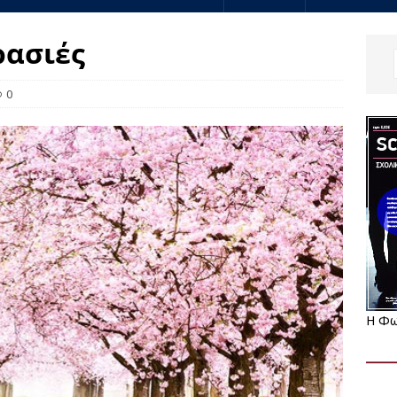
ρασιές
0
Η Φω