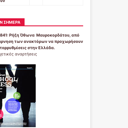
ουν
Ν ΣΉΜΕΡΑ
1841:
Ρήξη Όθωνα  Μαυροκορδάτου, από
άρνηση των ανακτόρων να προχωρήσουν
εταρρυθμίσεις στην Ελλάδα.
χετικές αναρτήσεις