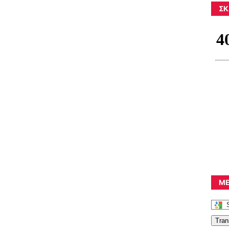
ΣΚ
ΜΕ
Tran