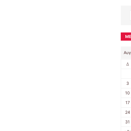
ΜΈ
Αυγ
Δ
3
10
17
24
31