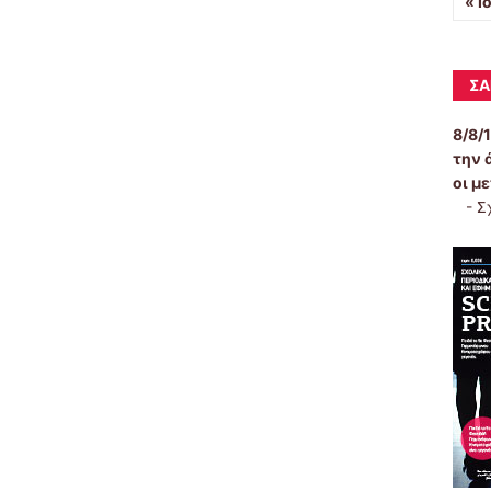
« Ι
ΣΑ
8/8/
την 
οι μ
-
Σ