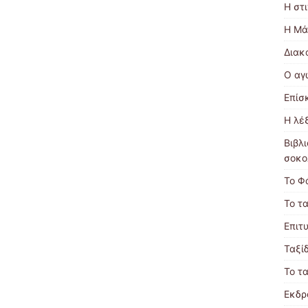
Η στι
Η Μά
Διακ
Ο αγ
Επίσ
Η λέ
Βιβλ
σοκο
Το Φ
Το τα
Επιτ
Ταξίδ
Το τα
Εκδρ