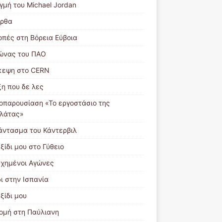
γμή του Michael Jordan
ρθα
οπές στη Βόρεια Εύβοια
ώνας του ΠΑΟ
κεψη στο CERN
ξη που δε λες
ιοπαρουσίαση «Το εργοστάσιο της
λάτας»
άντασμα του Κάντερβιλ
ξίδι μου στο Γύθειο
υχημένοι Αγώνες
ι στην Ισπανία
ξίδι μου
ομή στη Παύλιανη