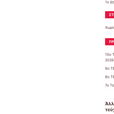
1ο Δ
ΣΤ
Χωρί
ΠΡ
10o 
2026
9ο Τ
8ο Τ
7ο Τ
Άλλ
τεύ