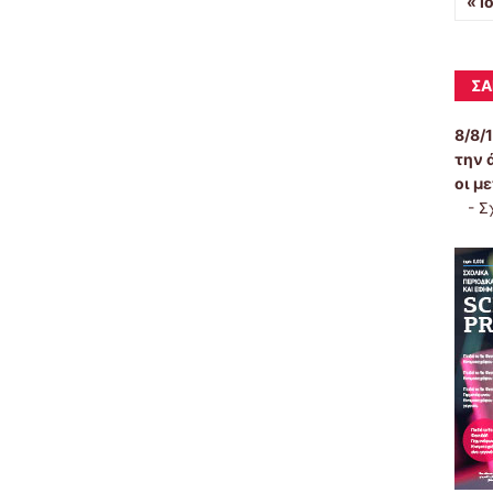
« Ι
ΣΑ
8/8/
την 
οι μ
-
Σ