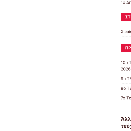
1ο Δ
ΣΤ
Χωρί
ΠΡ
10o 
2026
9ο Τ
8ο Τ
7ο Τ
Άλλ
τεύ