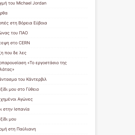
γμή του Michael Jordan
ρθα
οπές στη Βόρεια Εύβοια
ώνας του ΠΑΟ
κεψη στο CERN
ξη που δε λες
ιοπαρουσίαση «Το εργοστάσιο της
λάτας»
άντασμα του Κάντερβιλ
ξίδι μου στο Γύθειο
υχημένοι Αγώνες
ι στην Ισπανία
ξίδι μου
ομή στη Παύλιανη