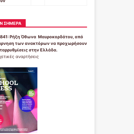
ουν
Ν ΣΉΜΕΡΑ
1841:
Ρήξη Όθωνα  Μαυροκορδάτου, από
άρνηση των ανακτόρων να προχωρήσουν
εταρρυθμίσεις στην Ελλάδα.
χετικές αναρτήσεις