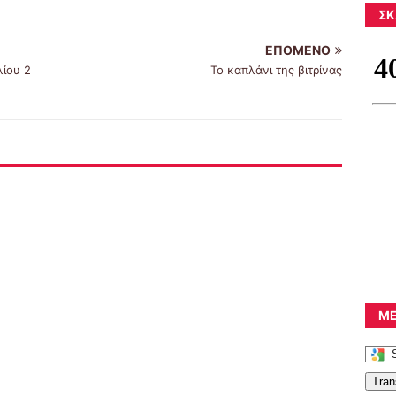
ΣΚ
ΕΠΌΜΕΝΟ
λίου 2
Το καπλάνι της βιτρίνας
ΜΕ
Tran