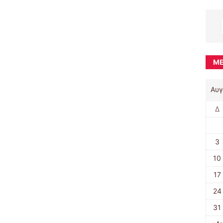
ΜΈ
Αυγ
Δ
3
10
17
24
31