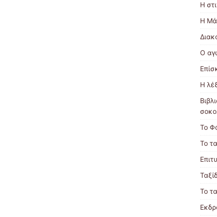
Η στι
Η Μά
Διακ
Ο αγ
Επίσ
Η λέ
Βιβλ
σοκο
Το Φ
Το τα
Επιτ
Ταξίδ
Το τα
Εκδρ