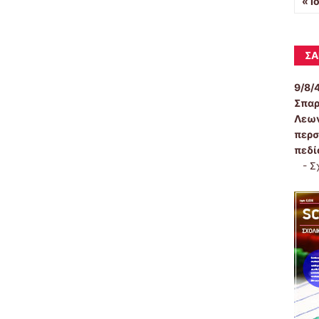
« Ι
ΣΑ
9/8/
Σπαρ
Λεων
περσ
πεδί
-
Σ