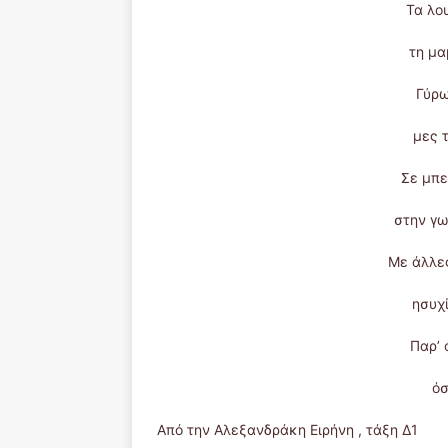
Τα λο
τη μα
Γύρω
μες τ
Σε μπε
στην γω
Με άλλες
ησυχ
Παρ’ 
όσ
Από την Αλεξανδράκη Ειρήνη , τάξη Δ1