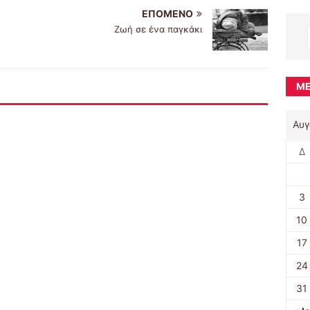
ΕΠΌΜΕΝΟ
Ζωή σε ένα παγκάκι
ΜΈ
Αυγ
Δ
3
10
17
24
31