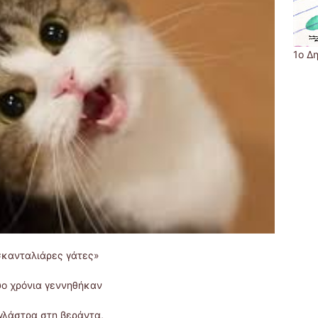
1ο Δ
σκανταλιάρες γάτες»
υο χρόνια γεννηθήκαν
 γλάστρα στη βεράντα,