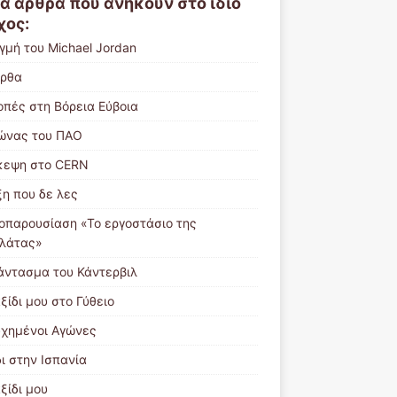
α άρθρα που ανήκουν στο ίδιο
χος:
γμή του Michael Jordan
ρθα
οπές στη Βόρεια Εύβοια
ώνας του ΠΑΟ
κεψη στο CERN
ξη που δε λες
ιοπαρουσίαση «Το εργοστάσιο της
λάτας»
άντασμα του Κάντερβιλ
ξίδι μου στο Γύθειο
υχημένοι Αγώνες
ι στην Ισπανία
ξίδι μου