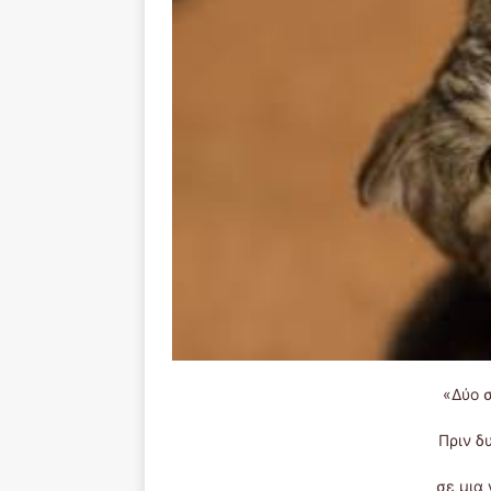
«Δύο 
Πριν δ
σε μια