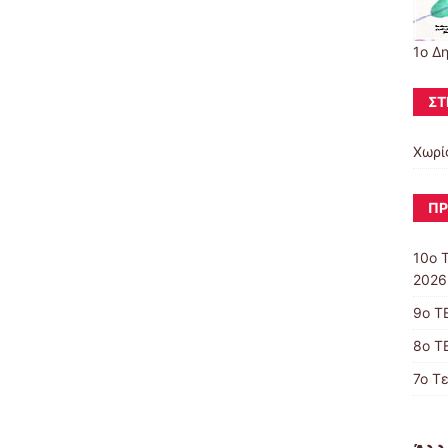
1ο Δ
ΣΤ
Χωρί
ΠΡ
10o 
2026
9ο Τ
8ο Τ
7ο Τ