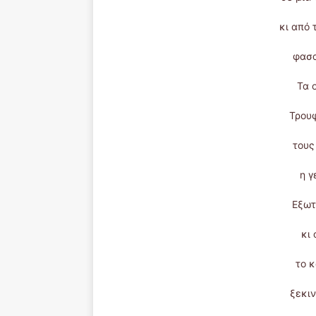
κι από 
φασα
Τα 
Τρουφ
τους
η γ
Εξωτ
κι 
το 
ξεκιν