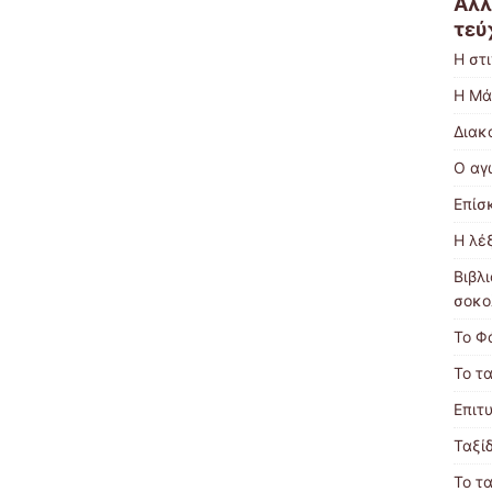
Άλλ
τεύ
Η στι
Η Μά
Διακ
Ο αγ
Επίσ
Η λέ
Βιβλ
σοκο
Το Φ
Το τα
Επιτ
Ταξίδ
Το τα