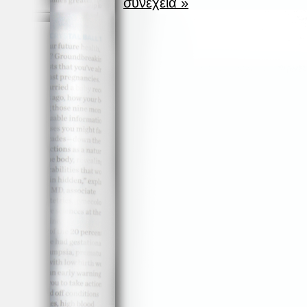
συνέχεια »