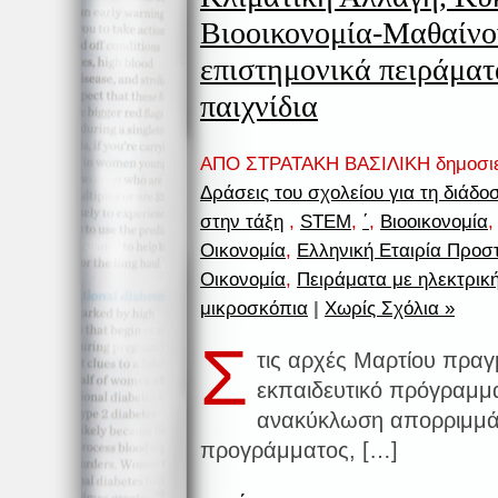
Βιοοικονομία-Μαθαίνο
επιστημονικά πειράματ
παιχνίδια
ΑΠΟ ΣΤΡΑΤΑΚΗ ΒΑΣΙΛΙΚΗ δημοσι
Δράσεις του σχολείου για τη διάδ
στην τάξη
,
STEM
,
΄
,
Βιοοικονομία
Οικονομία
,
Ελληνική Εταιρία Προσ
Οικονομία
,
Πειράματα με ηλεκτρική
μικροσκόπια
|
Χωρίς Σχόλια »
Σ
τις αρχές Μαρτίου πραγ
εκπαιδευτικό πρόγραμμα
ανακύκλωση απορριμμάτ
προγράμματος, […]