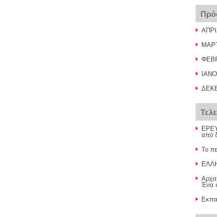
Πρό
ΑΠΡΙ
ΜΑΡ
ΦΕΒ
ΙΑΝΟ
ΔΕΚ
Τελ
ΕΡΕΥ
από 
Το πε
ΕΛΛ
Αρχα
Ένα σ
Εκπαι