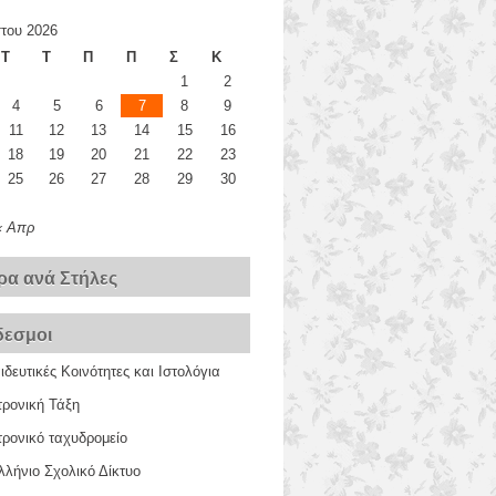
του 2026
Τ
Τ
Π
Π
Σ
Κ
1
2
4
5
6
7
8
9
11
12
13
14
15
16
18
19
20
21
22
23
25
26
27
28
29
30
« Απρ
ρα ανά Στήλες
δεσμοι
δευτικές Κοινότητες και Ιστολόγια
τρονική Τάξη
ρονικό ταχυδρομείο
λήνιο Σχολικό Δίκτυο