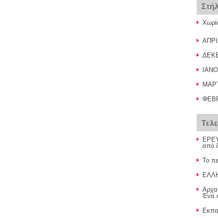
Στή
Χωρί
ΑΠΡΙ
ΔΕΚ
ΙΑΝΟ
ΜΑΡ
ΦΕΒ
Τελε
ΕΡΕΥ
από 
Το πε
ΕΛΛ
Αρχα
Ένα σ
Εκπαι