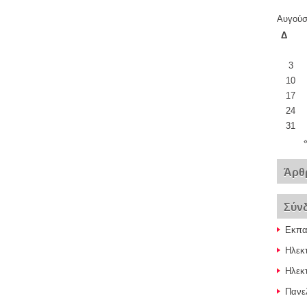
Αυγούσ
Δ
3
10
17
24
31
Άρθ
Σύν
Εκπαι
Ηλεκ
Ηλεκτ
Πανελ