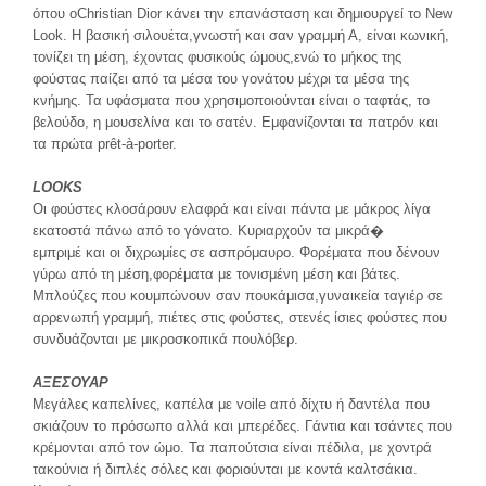
όπου οChristian Dior κάνει την επανάσταση και δημιουργεί το New
Look. Η βασική σιλουέτα,γνωστή και σαν γραμμή Α, είναι κωνική,
τονίζει τη μέση, έχοντας φυσικούς ώμους,ενώ το μήκος της
φούστας παίζει από τα μέσα του γονάτου μέχρι τα μέσα της
κνήμης. Τα υφάσματα που χρησιμοποιούνται είναι ο ταφτάς, το
βελούδο, η μουσελίνα και το σατέν. Εμφανίζονται τα πατρόν και
τα πρώτα prêt-à-porter.
LOOKS
Οι φούστες κλοσάρουν ελαφρά και είναι πάντα με μάκρος λίγα
εκατοστά πάνω από το γόνατο. Κυριαρχούν τα μικρά�
εμπριμέ και οι διχρωμίες σε ασπρόμαυρο. Φορέματα που δένουν
γύρω από τη μέση,φορέματα με τονισμένη μέση και βάτες.
Μπλούζες που κουμπώνουν σαν πουκάμισα,γυναικεία ταγιέρ σε
αρρενωπή γραμμή, πιέτες στις φούστες, στενές ίσιες φούστες που
συνδυάζονται με μικροσκοπικά πουλόβερ.
ΑΞΕΣΟΥΑΡ
Μεγάλες καπελίνες, καπέλα με voile από δίχτυ ή δαντέλα που
σκιάζουν το πρόσωπο αλλά και μπερέδες. Γάντια και τσάντες που
κρέμονται από τον ώμο. Τα παπούτσια είναι πέδιλα, με χοντρά
τακούνια ή διπλές σόλες και φοριούνται με κοντά καλτσάκια.