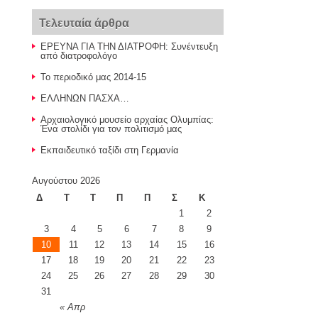
Τελευταία άρθρα
ΕΡΕΥΝΑ ΓΙΑ ΤΗΝ ΔΙΑΤΡΟΦΗ: Συνέντευξη
από διατροφολόγο
Το περιοδικό μας 2014-15
ΕΛΛΗΝΩΝ ΠΑΣΧΑ…
Αρχαιολογικό μουσείο αρχαίας Ολυμπίας:
Ένα στολίδι για τον πολιτισμό μας
Εκπαιδευτικό ταξίδι στη Γερμανία
Αυγούστου 2026
Δ
Τ
Τ
Π
Π
Σ
Κ
1
2
3
4
5
6
7
8
9
10
11
12
13
14
15
16
17
18
19
20
21
22
23
24
25
26
27
28
29
30
31
« Απρ