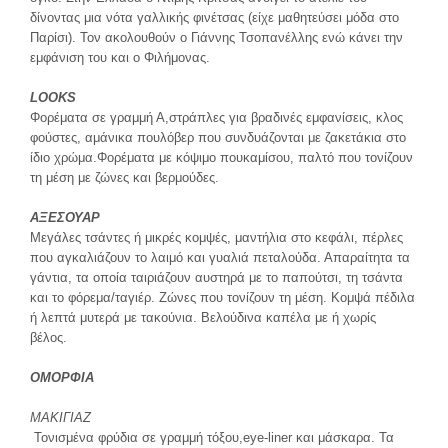
δίνοντας μια νότα γαλλικής φινέτσας (είχε μαθητεύσει μόδα στο
Παρίσι). Τον ακολουθούν ο Γιάννης Τσοπανέλλης ενώ κάνει την
εμφάνιση του και ο Φιλήμονας.
LOOKS
Φορέματα σε γραμμή Α,στράπλες για βραδινές εμφανίσεις, κλος
φούστες, αμάνικα πουλόβερ που συνδυάζονται με ζακετάκια στο
ίδιο χρώμα.Φορέματα με κόψιμο πουκαμίσου, παλτό που τονίζουν
τη μέση με ζώνες και βερμούδες.
ΑΞΕΣΟΥΑΡ
Μεγάλες τσάντες ή μικρές κομψές, μαντήλια στο κεφάλι, πέρλες
που αγκαλιάζουν το λαιμό και γυαλιά πεταλούδα. Απαραίτητα τα
γάντια, τα οποία ταιριάζουν αυστηρά με το παπούτσι, τη τσάντα
και το φόρεμα/ταγιέρ. Ζώνες που τονίζουν τη μέση. Κομψά πέδιλα
ή λεπτά μυτερά με τακούνια. Βελούδινα καπέλα με ή χωρίς
βέλος.
ΟΜΟΡΦΙΑ
ΜΑΚΙΓΙΑΖ
Τονισμένα φρύδια σε γραμμή τόξου,eye-liner και μάσκαρα. Τα