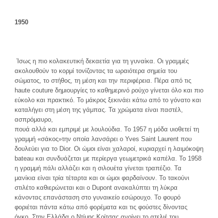
1950
Ίσως η πιο κολακευτική δεκαετία για τη γυναίκα. Οι γραμμές
ακολουθούν το κορμί τονίζοντας τα ωραιότερα σημεία του
σώματος, το στήθος, τη μέση και την περιφέρεια. Πέρα από τις
haute couture δημιουργίες το καθημερινό ρούχο γίνεται όλο και πιο
εύκολο και πρακτικό. Το μάκρος ξεκινάει κάτω από το γόνατο και
καταλήγει στη μέση της γάμπας. Τα χρώματα είναι παστέλ,
ασπρόμαυρο,
πουά αλλά και εμπριμέ με λουλούδια. Το 1957 η μόδα υιοθετεί τη
γραμμή «σάκος»την οποία λανσάρει ο Yves Saint Laurent που
δουλεύει για το Dior. Οι ώμοι είναι χαλαροί, κυριαρχεί η λαιμόκοψη
bateau και συνδυάζεται με περίεργα γεωμετρικά καπέλα. Το 1958
η γραμμή πάλι αλλάζει και η σιλουέτα γίνεται τραπέζιο. Τα
μανίκια είναι τρία τέταρτα και οι ώμοι φαρδαίνουν. Το τακούνι
στιλέτο καθιερώνεται και ο Dupont ανακαλύπτει τη λύκρα
κάνοντας επανάσταση στο γυναικείο εσώρουχο. Το φουρό
φοριέται πάντα κάτω από φορέματα και τις φούστες δίνοντας
όγκο. Στην Ελλάδα ο Ντίμης Κρίτσας ανοίγει το ατελιέ του