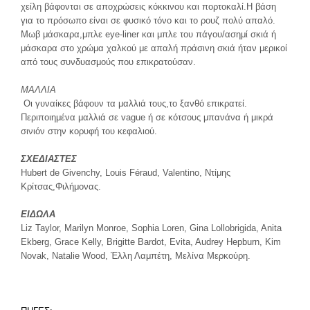
χείλη βάφονται σε αποχρώσεις κόκκινου και πορτοκαλί.Η βάση
για το πρόσωπο είναι σε φυσικό τόνο και το ρουζ πολύ απαλό.
Μωβ μάσκαρα,μπλε eye-liner και μπλε του πάγου/ασημί σκιά ή
μάσκαρα στο χρώμα χαλκού με απαλή πράσινη σκιά ήταν μερικοί
από τους συνδυασμούς που επικρατούσαν.
ΜΑΛΛΙΑ
Οι γυναίκες βάφουν τα μαλλιά τους,το ξανθό επικρατεί.
Περιποιημένα μαλλιά σε vague ή σε κότσους μπανάνα ή μικρά
σινιόν στην κορυφή του κεφαλιού.
ΣΧΕΔΙΑΣΤΕΣ
Hubert de Givenchy, Louis Féraud, Valentino, Ντίμης
Κρίτσας,Φιλήμονας.
ΕΙΔΩΛΑ
Liz Taylor, Marilyn Monroe, Sophia Loren, Gina Lollobrigida, Anita
Ekberg, Grace Kelly, Brigitte Bardot, Evita, Audrey Hepburn, Kim
Novak, Natalie Wood, Έλλη Λαμπέτη, Μελίνα Μερκούρη.