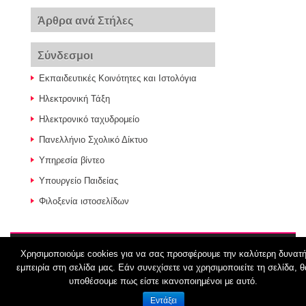
Άρθρα ανά Στήλες
Σύνδεσμοι
Εκπαιδευτικές Κοινότητες και Ιστολόγια
Ηλεκτρονική Τάξη
Ηλεκτρονικό ταχυδρομείο
Πανελλήνιο Σχολικό Δίκτυο
Υπηρεσία βίντεο
Υπουργείο Παιδείας
Φιλοξενία ιστοσελίδων
Χρησιμοποιούμε cookies για να σας προσφέρουμε την καλύτερη δυνατ
© 2026
ΕΠΑΛ-ΛΗ ΔΙΑΣΤΑΣΗ
εμπειρία στη σελίδα μας. Εάν συνεχίσετε να χρησιμοποιείτε τη σελίδα, θ
υποθέσουμε πως είστε ικανοποιημένοι με αυτό.
Εντάξει