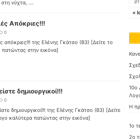
31
 στη νύχτα,
….
« Ι
ές Απόκριες!!!
0
ς απόκριες!!! της Ελένης Γκάτσο (Β3) [Δείτε το
 πατώντας στην εικόνα]
Κανε
Σχεδ
Σχο
10ο 
είστε δημιουργικοί!!!
Λογο
0
Η πρ
ίστε δημιουργικοί!!! της Ελένης Γκάτσο (Β3) [Δείτε
ργο καλύτερα πατώντας στην εικόνα]
1ο τ
2ο 