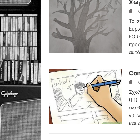
Χωρ
Το σ
Ευρω
FORE
προσ
αυτό
Com
Σχολ
(Γ1)
αληθ
γυμν
και 