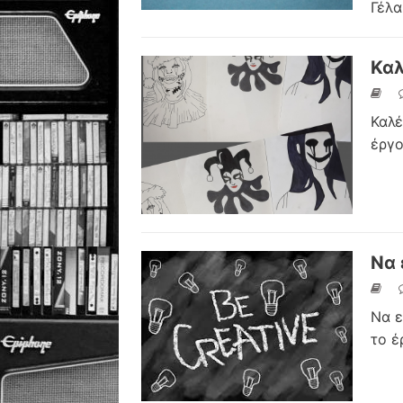
Γέλα
Καλ
Καλέ
έργο
Να 
Να ε
το έ