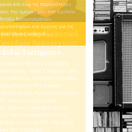
10ο Διεθνές Μαθητικό
Συνέδριο Λογοτεχνίας
«Διδώ Σωτηρίου»
0ο Διεθνές Μαθητικό Συνέδριο
ογοτεχνίας «Διδώ Σωτηρίου» από
ην ομάδα του Συνεδρίου: Ευσταθία
βραμοπούλου (Α1), Ηλιάνα
νδρεάκου (Α1), Αγγελική Γεωργίου
Α1), Αγγελική Δημητριάδη
Α1), Χρυσούλα Κακαραντζούλα
Α2), Λίλα Παναγοπούλου (Α3),
αίδρα Γκούσκου (Β1), Eλευθερία
σιρη (Β1) Η εμπειρία
….