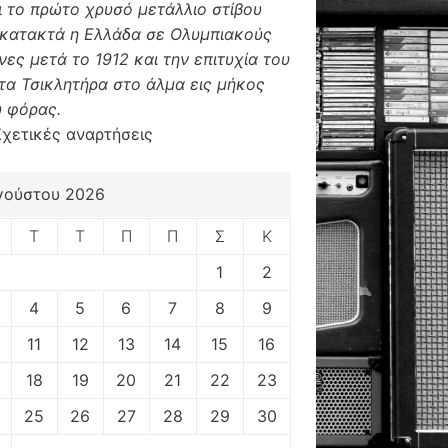
ι το πρώτο χρυσό μετάλλιο στίβου
κατακτά η Ελλάδα σε Ολυμπιακούς
ες μετά το 1912 και την επιτυχία του
α Τσικλητήρα στο άλμα εις μήκος
 φόρας.
Σχετικές αναρτήσεις
γούστου 2026
Τ
Τ
Π
Π
Σ
Κ
1
2
4
5
6
7
8
9
11
12
13
14
15
16
18
19
20
21
22
23
25
26
27
28
29
30