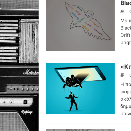
Bla
Με π
Blac
Drif
brig
«Κι
Η πο
εκφρ
ακόλ
δημι
κοιν