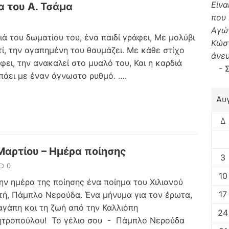
Είνα
α του Α. Τσάμα
που 
Αγών
ιά του δωματίου του, ένα παιδί γράφει, Με μολύβι
Κώστ
τί, την αγαπημένη του θαυμάζει. Με κάθε στίχο
άνευ
φει, την ανακαλεί στο μυαλό του, Και η καρδιά
-
πάει με έναν άγνωστο ρυθμό.
….
Αυ
Δ
Μαρτίου – Ημέρα ποίησης
3
0
10
την ημέρα της ποίησης ένα ποίημα του Χιλιανού
17
τή, Πάμπλο Νερούδα. Ένα μήνυμα για τον έρωτα,
αγάπη και τη ζωή από την Καλλιόπη
24
ητροπούλου! Το γέλιο σου - Πάμπλο Νερούδα