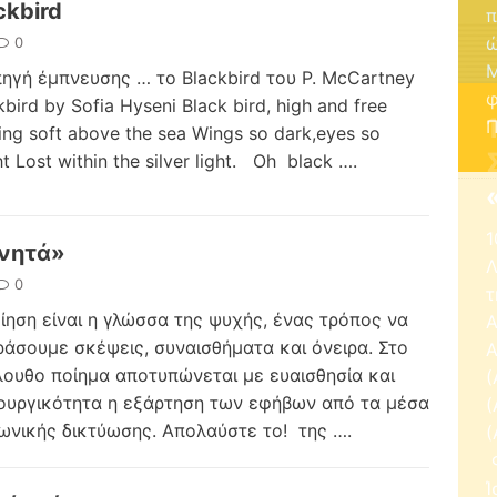
ckbird
0
ηγή έμπνευσης … το Blackbird του P. McCartney
kbird by Sofia Hyseni Black bird, high and free
ting soft above the sea Wings so dark,eyes so
ht Lost within the silver light. Oh black
….
1
νητά»
Λ
0
τ
ίηση είναι η γλώσσα της ψυχής, ένας τρόπος να
Α
άσουμε σκέψεις, συναισθήματα και όνειρα. Στο
Α
ουθο ποίημα αποτυπώνεται με ευαισθησία και
(
ουργικότητα η εξάρτηση των εφήβων από τα μέσα
(
ωνικής δικτύωσης. Απολαύστε το! της
….
(
Φ
Ί