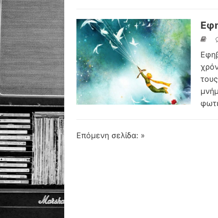
Εφη
Εφηβ
χρόν
τους
μνήμ
φωτ
Επόμενη σελίδα: »