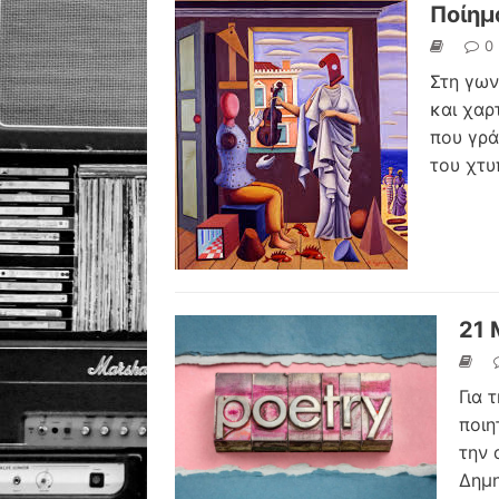
Ποίημ
0
Στη γων
και χαρ
που γρά
του χτυ
21 
Για 
ποιη
την 
Δημ