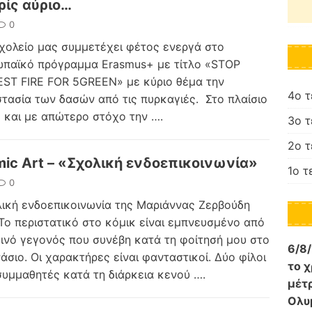
ίς αύριο…
0
χολείο μας συμμετέχει φέτος ενεργά στο
παϊκό πρόγραμμα Erasmus+ με τίτλο «STOP
ST FIRE FOR 5GREEN» με κύριο θέμα την
4ο 
τασία των δασών από τις πυρκαγιές. Στο πλαίσιο
 και με απώτερο στόχο την
….
3ο 
2ο 
ic Art – «Σχολική ενδοεπικοινωνία»
1ο τ
0
ική ενδοεπικοινωνία της Μαριάννας Ζερβούδη
 Το περιστατικό στο κόμικ είναι εμπνευσμένο από
ινό γεγονός που συνέβη κατά τη φοίτησή μου στο
6/8
άσιο. Οι χαρακτήρες είναι φανταστικοί. Δύο φίλοι
το 
συμμαθητές κατά τη διάρκεια κενού
….
μέτ
Ολυ