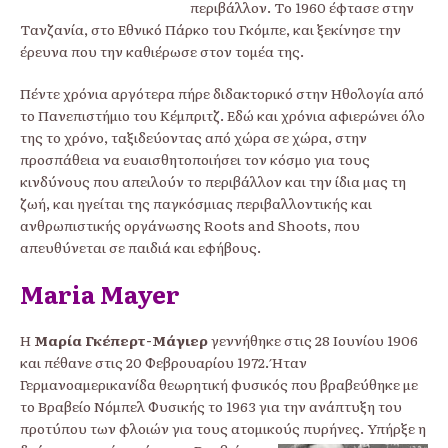
περιβάλλον. Το 1960 έφτασε στην
Τανζανία, στο Εθνικό Πάρκο του Γκόμπε, και ξεκίνησε την
έρευνα που την καθιέρωσε στον τομέα της.
Πέντε χρόνια αργότερα πήρε διδακτορικό στην Ηθολογία από
το Πανεπιστήμιο του Κέμπριτζ. Εδώ και χρόνια αφιερώνει όλο
της το χρόνο, ταξιδεύοντας από χώρα σε χώρα, στην
προσπάθεια να ευαισθητοποιήσει τον κόσμο για τους
κινδύνους που απειλούν το περιβάλλον και την ίδια μας τη
ζωή, και ηγείται της παγκόσμιας περιβαλλοντικής και
ανθρωπιστικής οργάνωσης Roots and Shoots, που
απευθύνεται σε παιδιά και εφήβους.
Maria Mayer
Η
Μαρία Γκέπερτ-Μάγιερ
γεννήθηκε στις 28 Ιουνίου 1906
και πέθανε στις 20 Φεβρουαρίου 1972. Ήταν
Γερμανοαμερικανίδα θεωρητική φυσικός που βραβεύθηκε με
το Βραβείο Νόμπελ Φυσικής το 1963 για την ανάπτυξη του
προτύπου των φλοιών για τους ατομικούς
πυρήνες. Υπήρξε η