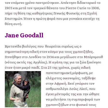
τον επόμενο χρόνο παντρεύτηκαν. Απέκτησε διδακτορικό το
1903 και μετά τον τραγικό θάνατο του Pierre Curie το 1906,
πήρε τη θέση της καθηγήτριας Γενικής Φυσικής στη Σχολή
Επιστημών. Ήταν η πρώτη φορά που μια γυναίκα κατείχε τη
θέση αυτή.
Jane Goodall
Βρετανίδα βιολόγος που θεωρείται ευρέως ως ο
σημαντικότερη ειδική στον κόσμο για τους χιμπατζήδες.
Γεννήθηκε στο Λονδίνο το 1934 και μεγάλωσε στο Μπόρνμουθ
(νότιες ακτές της Αγγλίας). Η αγάπη της για τα ζώα ξεκίνησε
όταν ήταν μικρό παιδί. Στα 23 της χρόνια, χωρίς ειδική
πανεπιστημιακή μόρφωση, με
ελάχιστες οικονομίες, ταξίδεψε
στην Αφρική. Εκεί γνώρισε τον
ανθρωπολόγο Λούις Λίκεϊ, που
έγινε μέντοράς της και την ώθησε
να μελετήσει τη συμπεριφορά των
χιμπαντζήδων στο φυσικό τους