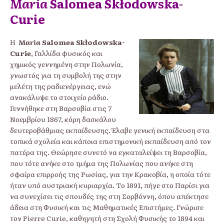
Maria
Salomea Skłodowska-
Curie
Η
Maria
Salomea Skłodowska-
Curie
, Γαλλίδα φυσικός και
χημικός γεννημένη στην Πολωνία,
γνωστός για τη συμβολή της στην
μελέτη της ραδιενέργειας, ενώ
ανακάλυψε το στοιχείο ράδιο.
Γεννήθηκε στη Βαρσοβία στις 7
Νοεμβρίου 1867, κόρη δασκάλου
δευτεροβάθμιας εκπαίδευσης. Έλαβε γενική εκπαίδευση στα
τοπικά σχολεία και κάποια επιστημονική εκπαίδευση από τον
πατέρα της. Θεώρησε συνετό να εγκαταλείψει τη Βαρσοβία,
που τότε ανήκε στο τμήμα της Πολωνίας που ανήκε στη
σφαίρα επιρροής της Ρωσίας, για την Κρακοβία, η οποία τότε
ήταν υπό αυστριακή κυριαρχία. Το 1891, πήγε στο Παρίσι για
να συνεχίσει τις σπουδές της στη Σορβόννη, όπου απέκτησε
άδεια στη Φυσική και τις Μαθηματικές Επιστήμες. Γνώρισε
τον Pierre Curie, καθηγητή στη Σχολή Φυσικής το 1894 και