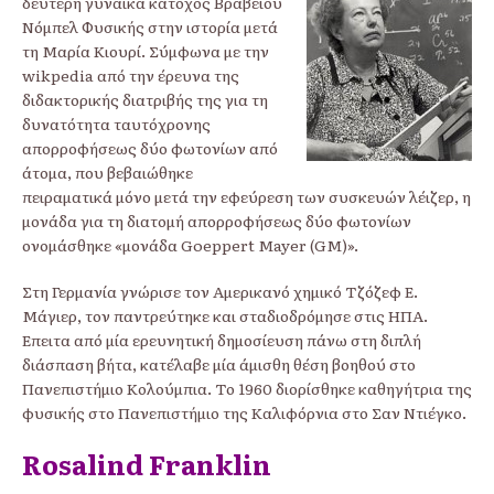
δεύτερη γυναίκα κάτοχος Βραβείου
Νόμπελ Φυσικής στην ιστορία μετά
τη Μαρία Κιουρί. Σύμφωνα με την
wikpedia από την έρευνα της
διδακτορικής διατριβής της για τη
δυνατότητα ταυτόχρονης
απορροφήσεως δύο φωτονίων από
άτομα, που βεβαιώθηκε
πειραματικά μόνο μετά την εφεύρεση των συσκευών λέιζερ, η
μονάδα για τη διατομή απορροφήσεως δύο φωτονίων
ονομάσθηκε «μονάδα Goeppert Mayer (GM)».
Στη Γερμανία γνώρισε τον Αμερικανό χημικό Τζόζεφ Ε.
Μάγιερ, τον παντρεύτηκε και σταδιοδρόμησε στις ΗΠΑ.
Έπειτα από μία ερευνητική δημοσίευση πάνω στη διπλή
διάσπαση βήτα, κατέλαβε μία άμισθη θέση βοηθού στο
Πανεπιστήμιο Κολούμπια. Το 1960 διορίσθηκε καθηγήτρια της
φυσικής στο Πανεπιστήμιο της Καλιφόρνια στο Σαν Ντιέγκο.
Rosalind Franklin