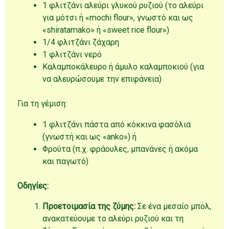
1 φλιτζάνι αλεύρι γλυκού ρυζιού (το αλεύρι
για μότσι ή «mochi flour», γνωστό και ως
«shiratamako» ή «sweet rice flour»)
1/4 φλιτζάνι ζάχαρη
1 φλιτζάνι νερό
Καλαμποκάλευρο ή άμυλο καλαμποκιού (για
να αλευρώσουμε την επιφάνεια)
Για τη γέμιση:
1 φλιτζάνι πάστα από κόκκινα φασόλια
(γνωστή και ως «anko») ή
Φρούτα (π.χ. φράουλες, μπανάνες ή ακόμα
και παγωτό)
Οδηγίες:
Προετοιμασία της ζύμης:
Σε ένα μεσαίο μπολ,
ανακατεύουμε το αλεύρι ρυζιού και τη