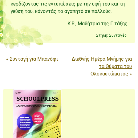
κερδίζοντας τις εντυπώσεις με την υφή του και τη
γεύση του, κάνοντάς το αγαπητό σε πολλούς.
Κ.Β., Μαθήτρια της Γ τάξης
Στήλη:
Συνταγές
.
Πλοήγηση άρθρων
«
Συνταγή για Μπανόφι
Διεθνής Ημέρα Μνήμης για
τα Θύματα του
Ολοκαυτώματος
»