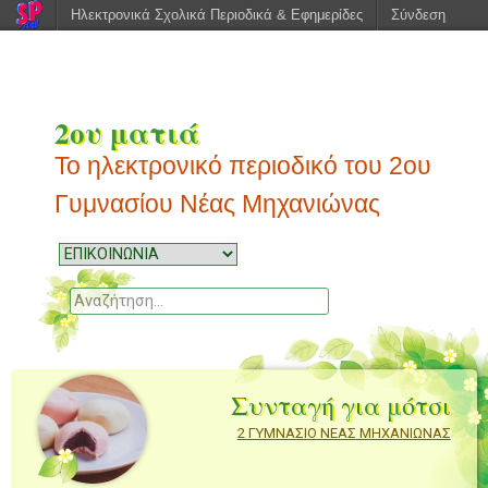
Ηλεκτρονικά Σχολικά Περιοδικά & Εφημερίδες
Σύνδεση
2ου ματιά
Το ηλεκτρονικό περιοδικό του 2ου
Γυμνασίου Νέας Μηχανιώνας
Μενού
Μεταπηδήστε
στο
Αναζητηση
περιεχόμενο
Συνταγή για μότσι
2 ΓΥΜΝΑΣΙΟ ΝΕΑΣ ΜΗΧΑΝΙΩΝΑΣ