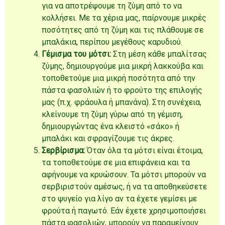
για να αποτρέψουμε τη ζύμη από το να
κολλήσει. Με τα χέρια μας, παίρνουμε μικρές
ποσότητες από τη ζύμη και τις πλάθουμε σε
μπαλάκια, περίπου μεγέθους καρυδιού.
Γέμισμα του μότσι:
Στη μέση κάθε μπαλίτσας
ζύμης, δημιουργούμε μια μικρή λακκούβα και
τοποθετούμε μια μικρή ποσότητα από την
πάστα φασολιών ή το φρούτο της επιλογής
μας (π.χ. φράουλα ή μπανάνα). Στη συνέχεια,
κλείνουμε τη ζύμη γύρω από τη γέμιση,
δημιουργώντας ένα κλειστό «σάκο» ή
μπαλάκι και σφραγίζουμε τις άκρες.
Σερβίρισμα:
Όταν όλα τα μότσι είναι έτοιμα,
τα τοποθετούμε σε μια επιφάνεια και τα
αφήνουμε να κρυώσουν. Τα μότσι μπορούν να
σερβιριστούν αμέσως, ή να τα αποθηκεύσετε
στο ψυγείο για λίγο αν τα έχετε γεμίσει με
φρούτα ή παγωτό. Εάν έχετε χρησιμοποιήσει
πάστα φασολιών, μπορούν να παραμείνουν