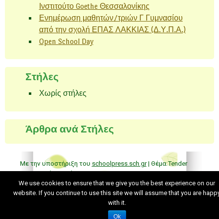
Ινστιτούτο Goethe Θεσσαλονίκης
Ενημέρωση μαθητών/τριών Γ Γυμνασίου
από την σχολή ΕΠΑΣ ΛΑΚΚΙΑΣ (Δ.Υ.Π.Α.)
Open School Day
Στήλες
Χωρίς στήλες
Άρθρα ανά Στήλες
Με την υποστήριξη του
schoolpress.sch.gr
| Θέμα:Tender
Spring από
Ying Zhang
.
Back to top
We use cookies to ensure that we give you the best experience on our
website. If you continue to use this site we will assume that you are happ
with it.
Όροι Χρήσης schoolpress.sch.gr
|
Δήλωση
Ok
προσβασιμότητας