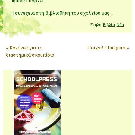
μήπως υπάρχει;
Η συνέχεια στη βιβλιοθήκη του σχολείου μας…
Στήλη:
Βιβλία
,
Νέα
.
Πλοήγηση άρθρων
«
Κανόνες για τα
Παιχνίδι Tangram
»
διαστημικά σκουπίδια