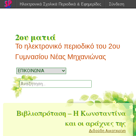
Ηλεκτρονικά Σχολικά Περιοδικά & Εφημερίδες
Σύνδεση
2ου ματιά
Το ηλεκτρονικό περιοδικό του 2ου
Γυμνασίου Νέας Μηχανιώνας
Μενού
Μεταπηδήστε
στο
Αναζητηση
περιεχόμενο
Βιβλιοπρόταση – Η Κωνσταντίνα
και οι αράχνες της
Διδούδη Αικατερίνη