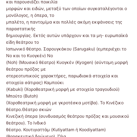
και παρουσιάζει ποικιλία
μορφών και ειδών, μεταξύ των οποίων συγκαταλέγονται ο
μονόλογος, η όπερα, το
μπαλέτο, η παντομίμα και πολλές ακόμη εκφάνσεις της
παραστατικής
δημιουργίας. Εκτός αυτών υπάρχουν και τα μη- ευρωπαϊκά
είδη θεάτρου το
Ιαπωνικό θέατρο. Σαρουγκάκου (Sarugaku) (εμπεριέχει το
No και το Κυογκέν) Νο
(Noh) (Μουσικό θέατρο) Κυογκέν (Kyogen) (σύντομη μορφή
θεάτρου πρόζας με
στερεοτυπικούς χαρακτήρες, παρωδιακά στοιχεία και
στοιχεία σάτιρας) Καμπούκι
(Kabuki) (Χοροθεατρική μορφή με στοιχεία τραγουδιού)
Μπούτο (Butoh)
(Χοροθεατρική μορφή με γκροτέσκα μοτίβα). Το Κινέζικο
θέατρο.Θέατρο σκιών
Κινεζική όπερα (συνδυασμός θεάτρου πρόζας και μουσικού
θεάτρου). Το Ινδικό
θέατρο. Κουτιγιαττάμ (Kutiyattam ή Koodiyattam)
(θρησκευτικό δρώμενο). Όλα