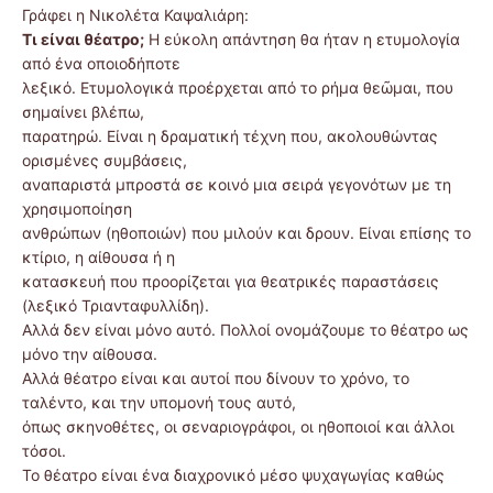
Γράφει η Νικολέτα Καψαλιάρη:
Τι είναι θέατρο;
Η εύκολη απάντηση θα ήταν η ετυμολογία
από ένα οποιοδήποτε
λεξικό. Ετυμολογικά προέρχεται από το ρήμα θεῶμαι, που
σημαίνει βλέπω,
παρατηρώ. Είναι η δραματική τέχνη που, ακολουθώντας
ορισμένες συμβάσεις,
αναπαριστά μπροστά σε κοινό μια σειρά γεγονότων με τη
χρησιμοποίηση
ανθρώπων (ηθοποιών) που μιλούν και δρουν. Είναι επίσης το
κτίριο, η αίθουσα ή η
κατασκευή που προορίζεται για θεατρικές παραστάσεις
(λεξικό Τριανταφυλλίδη).
Αλλά δεν είναι μόνο αυτό. Πολλοί ονομάζουμε το θέατρο ως
μόνο την αίθουσα.
Αλλά θέατρο είναι και αυτοί που δίνουν το χρόνο, το
ταλέντο, και την υπομονή τους αυτό,
όπως σκηνοθέτες, οι σεναριογράφοι, οι ηθοποιοί και άλλοι
τόσοι.
Το θέατρο είναι ένα διαχρονικό μέσο ψυχαγωγίας καθώς