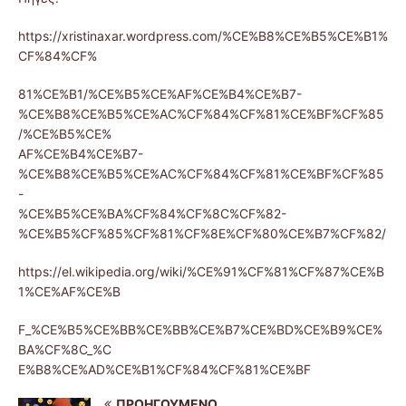
https://xristinaxar.wordpress.com/%CE%B8%CE%B5%CE%B1%
CF%84%CF%
81%CE%B1/%CE%B5%CE%AF%CE%B4%CE%B7-
%CE%B8%CE%B5%CE%AC%CF%84%CF%81%CE%BF%CF%85
/%CE%B5%CE%
AF%CE%B4%CE%B7-
%CE%B8%CE%B5%CE%AC%CF%84%CF%81%CE%BF%CF%85
-
%CE%B5%CE%BA%CF%84%CF%8C%CF%82-
%CE%B5%CF%85%CF%81%CF%8E%CF%80%CE%B7%CF%82/
https://el.wikipedia.org/wiki/%CE%91%CF%81%CF%87%CE%B
1%CE%AF%CE%B
F_%CE%B5%CE%BB%CE%BB%CE%B7%CE%BD%CE%B9%CE%
BA%CF%8C_%C
E%B8%CE%AD%CE%B1%CF%84%CF%81%CE%BF
ΠΡΟΗΓΟΎΜΕΝΟ