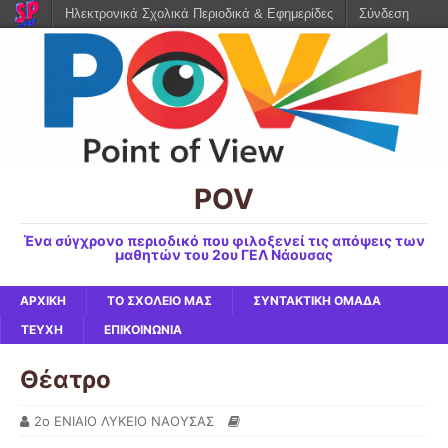
Ηλεκτρονικά Σχολικά Περιοδικά & Εφημερίδες
Σύνδεση
POV
Ένα σύγχρονο περιοδικό που φιλοξενεί τις απόψεις των
μαθητών του 2ου ΓΕΛ Νάουσας
ΑΡΧΙΚΗ
ΤΟ ΣΧΟΛΕΙΟ ΜΑΣ
ΣΥΝΤΑΚΤΙΚΗ ΟΜΑΔΑ
ΤΕΥΧΗ
ΕΠΙΚΟΙΝΩΝΙΑ
Θέατρο
2ο ΕΝΙΑΙΟ ΛΥΚΕΙΟ ΝΑΟΥΣΑΣ