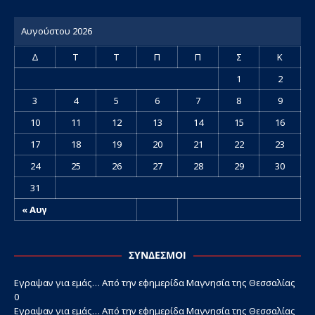
Αυγούστου 2026
Δ
Τ
Τ
Π
Π
Σ
Κ
1
2
3
4
5
6
7
8
9
10
11
12
13
14
15
16
17
18
19
20
21
22
23
24
25
26
27
28
29
30
31
« Αυγ
ΣΎΝΔΕΣΜΟΙ
Εγραψαν για εμάς…
Από την εφημερίδα Μαγνησία της Θεσσαλίας
0
Εγραψαν για εμάς…
Από την εφημερίδα Μαγνησία της Θεσσαλίας