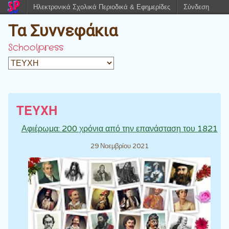
Ηλεκτρονικά Σχολικά Περιοδικά & Εφημερίδες
Σύνδεση
Τα Συννεφάκια
Schoolpress
ΤΕΥΧΗ
Αφιέρωμα: 200 χρόνια από την επανάσταση του 1821
29 Νοεμβρίου 2021