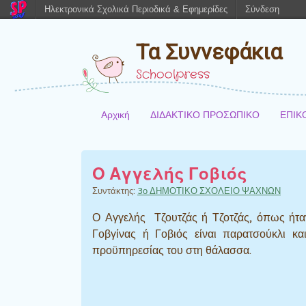
Ηλεκτρονικά Σχολικά Περιοδικά & Εφημερίδες
Σύνδεση
Τα Συννεφάκια
Schoolpress
Αρχική
ΔΙΔΑΚΤΙΚΟ ΠΡΟΣΩΠΙΚΟ
ΕΠΙΚ
Ο Αγγελής Γοβιός
Συντάκτης:
3ο ΔΗΜΟΤΙΚΟ ΣΧΟΛΕΙΟ ΨΑΧΝΩΝ
Ο Αγγελής Τζουτζάς ή Τζοτζάς, όπως ήτα
Γοβγίνας ή Γοβιός είναι παρατσούκλι κ
προϋπηρεσίας του στη θάλασσα.