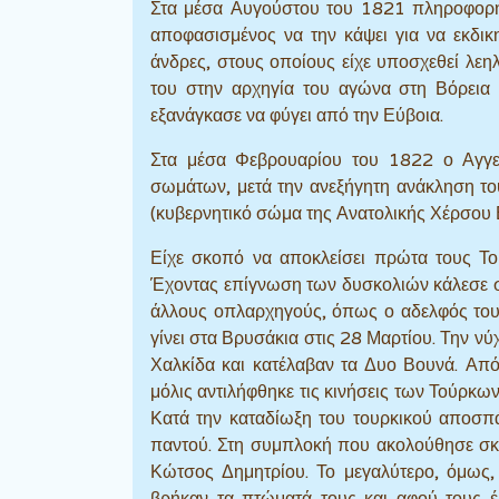
Στα μέσα Αυγούστου του 1821 πληροφορήθ
αποφασισμένος να την κάψει για να εκδικη
άνδρες, στους οποίους είχε υποσχεθεί λεη
του στην αρχηγία του αγώνα στη Βόρεια 
εξανάγκασε να φύγει από την Εύβοια.
Στα μέσα Φεβρουαρίου του 1822 ο Αγγελ
σωμάτων, μετά την ανεξήγητη ανάκληση τ
(κυβερνητικό σώμα της Ανατολικής Χέρσου 
Είχε σκοπό να αποκλείσει πρώτα τους Το
Έχοντας επίγνωση των δυσκολιών κάλεσε σε
άλλους οπλαρχηγούς, όπως ο αδελφός του
γίνει στα Βρυσάκια στις 28 Μαρτίου. Την ν
Χαλκίδα και κατέλαβαν τα Δυο Βουνά. Απ
μόλις αντιλήφθηκε τις κινήσεις των Τούρκω
Κατά την καταδίωξη του τουρκικού αποσπ
παντού. Στη συμπλοκή που ακολούθησε σκ
Κώτσος Δημητρίου. Το μεγαλύτερο, όμως
βρήκαν τα πτώματά τους και αφού τους έ