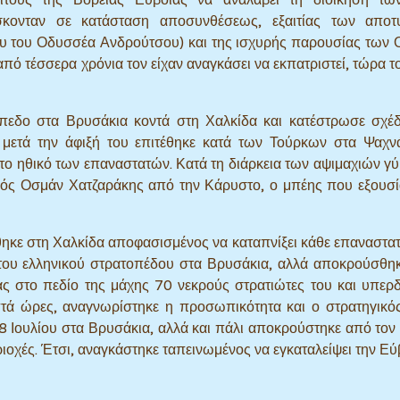
σκονταν σε κατάσταση αποσυνθέσεως, εξαιτίας των αποτ
υ του Οδυσσέα Ανδρούτσου) και της ισχυρής παρουσίας των
 από τέσσερα χρόνια τον είχαν αναγκάσει να εκπατριστεί, τώρα 
πεδο στα Βρυσάκια κοντά στη Χαλκίδα και κατέστρωσε σχέδ
 μετά την άφιξή του επιτέθηκε κατά των Τούρκων στα Ψαχν
το ηθικό των επαναστατών. Κατά τη διάρκεια των αψιμαχιών γ
ός Οσμάν Χατζαράκης από την Κάρυστο, ο μπέης που εξουσί
ηκε στη Χαλκίδα αποφασισμένος να καταπνίξει κάθε επαναστατ
 του ελληνικού στρατοπέδου στα Βρυσάκια, αλλά αποκρούσθη
ας στο πεδίο της μάχης 70 νεκρούς στρατιώτες του και υπερ
επτά ώρες, αναγνωρίστηκε η προσωπικότητα και ο στρατηγικό
 Ιουλίου στα Βρυσάκια, αλλά και πάλι αποκρούστηκε από τον 
ριοχές. Έτσι, αναγκάστηκε ταπεινωμένος να εγκαταλείψει την Εύ