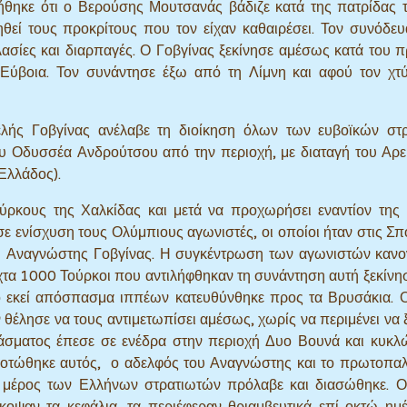
ηκε ότι ο Βερούσης Μουτσανάς βάδιζε κατά της πατρίδας 
θεί τους προκρίτους που τον είχαν καθαιρέσει. Τον συνόδευ
λασίες και διαρπαγές. Ο Γοβγίνας ξεκίνησε αμέσως κατά του 
Εύβοια. Τον συνάντησε έξω από τη Λίμνη και αφού τον χτ
ής Γοβγίνας ανέλαβε τη διοίκηση όλων των ευβοϊκών στρ
ου Οδυσσέα Ανδρούτσου από την περιοχή, με διαταγή του Αρ
Ελλάδος).
ύρκους της Χαλκίδας και μετά να προχωρήσει εναντίον της
 ενίσχυση τους Ολύμπιους αγωνιστές, οι οποίοι ήταν στις Σπ
 Αναγνώστης Γοβγίνας. Η συγκέντρωση των αγωνιστών κανο
ύχτα 1000 Τούρκοι που αντιλήφθηκαν τη συνάντηση αυτή ξεκίνη
ό εκεί απόσπασμα ιππέων κατευθύνθηκε προς τα Βρυσάκια. 
ν θέλησε να τους αντιμετωπίσει αμέσως, χωρίς να περιμένει να 
άσματος έπεσε σε ενέδρα στην περιοχή Δυο Βουνά και κυκ
οτώθηκε αυτός, ο αδελφός του Αναγνώστης και το πρωτοπαλ
, μέρος των Ελλήνων στρατιωτών πρόλαβε και διασώθηκε. Ο
κοψαν τα κεφάλια, τα περιέφεραν θριαμβευτικά επί οκτώ ημ