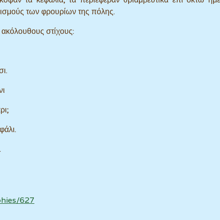
ισμούς των φρουρίων της πόλης.
 ακόλουθους στίχους:
ι.
νι
ρι;
φάλι.
.
phies/627