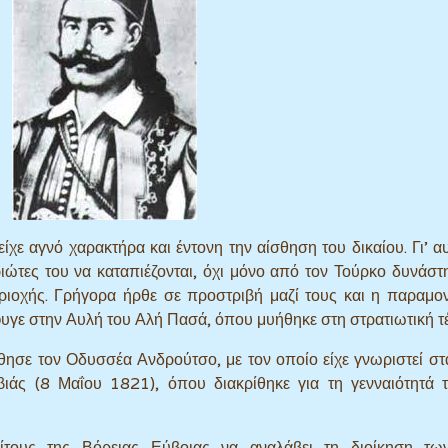
ίχε αγνό χαρακτήρα και έντονη την αίσθηση του δικαίου. Γι’ α
ώτες του να καταπιέζονται, όχι μόνο από τον Τούρκο δυνάστη
ριοχής. Γρήγορα ήρθε σε προστριβή μαζί τους και η παραμο
φυγε στην Αυλή του Αλή Πασά, όπου μυήθηκε στη στρατιωτική τ
ησε τον Οδυσσέα Ανδρούτσο, με τον οποίο είχε γνωριστεί στ
ιάς (8 Μαΐου 1821), όπου διακρίθηκε για τη γενναιότητά τ
ίτους της Βόρειας Εύβοιας να αναλάβει τη διοίκηση τω