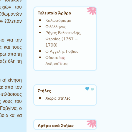
υχιών του
Τελευταία Άρθρα
 Οθωμανών
Καλωσόρισμα
τον έβλεπαν
Φιλέλληνες
Ρήγας Βελεστινλής,
Φεραίος (1757 –
ιο για την
1798)
ά και τους
Ο Αγγελής Γοβιός
ύρω από τη
Οδυσσέας
αζε όλη τη
Ανδρούτσος
ική κίνηση
κε από τον
Στήλες
διπλάσιους
Χωρίς στήλες
ς νους του
Γοβγίνα, ο
βοια και να
Άρθρα ανά Στήλες