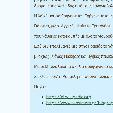
δρόμους της Χαλκίδας υπό τους κανονιοβολ
Η λαϊκή μούσα θρήνησε τον Γοβγίνα με τους
Για σένα, μωρ’ Αγγελή, κλαίει το Γριπονήσι
που χάθηκες κατακαμπής με όλο το γιουρούσ
Εσύ δεν επολέμαγες μες στης Γραβιάς το χά
μ’ οχτώ χιλιάδες Γκέκηδες και βγήκες παλικά
Μα οι Μπαλαλαίοι τα σκυλιά σούφαγαν το κε
Σε κλαίει ούλ’ η Ρούμελη τ’ ήσουνα παλικάρι
Πηγές:
https://el.wikipedia.org
https://www.sansimera.gr/biogra