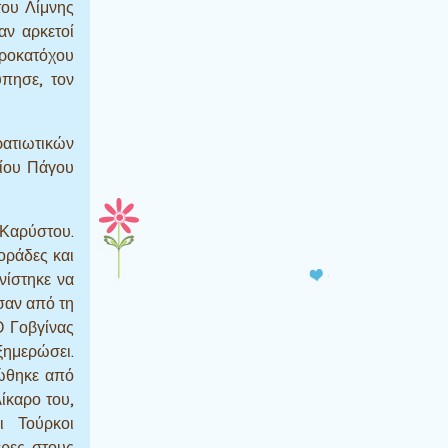
του Λίμνης
αν αρκετοί
προκατόχου
ύπησε, τον
ατιωτικών
είου Πάγου
 Καρύστου.
οράδες και
νίστηκε να
σαν από τη
Ο Γοβγίνας
ξημερώσει.
λώθηκε από
ίκαρο του,
ι Τούρκοι
έρες στους