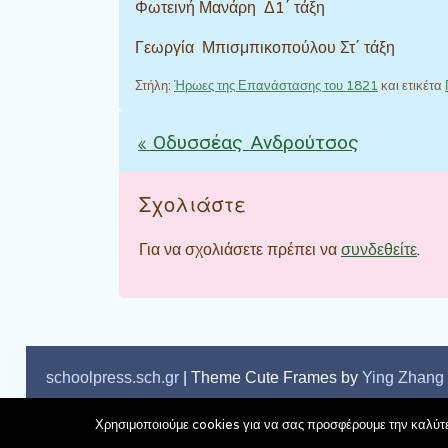
Φωτεινή Μανάρη Δ1΄ τάξη
Γεωργία Μπισμπικοπούλου Στ΄ τάξη
Στήλη:
Ήρωες της Επανάστασης του 1821
και ετικέτα
«
Οδυσσέας Ανδρούτσος
Πλοήγηση άρθρω
Σχολιάστε
Για να σχολιάσετε πρέπει να
συνδεθείτε
.
schoolpress.sch.gr
| Theme Cute Frames by
Ying Zhang
Χρησιμοποιούμε cookies για να σας προσφέρουμε την καλύτερ