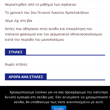
Ακροστιχίδες από το μάθημα των αγγλικών
Το χρονικό του 3ου Γενικού Λυκείου Αμπελοκήπων
Λέμε όχι στη βία
Αιτίες που οδήγησαν στην άνοδο και επικράτηση του
ιταλικού φασισμού και του γερμανικού εθνικοσοσιαλισμού
κατά την περίοδο του μεσοπολέμου
ΣΤΉΛΕΣ
Χωρίς στήλες
ΆΡΘΡΑ ΑΝΆ ΣΤΉΛΕΣ
Χρησιμοποιούμε cookies για να σας προσφέρουμε την καλύτερη
δυνατή εμπειρία στη σελίδα μας. Εάν συνεχίσετε να χρησιμοποιείτε 
schoolpress.sch.gr
σελίδα, θα υποθέσουμε πως είστε ικανοποιημένοι με αυτό.
Εντάξει