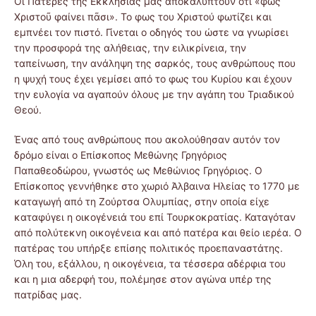
Οι Πατέρες της Εκκλησίας μας αποκαλύπτουν ότι «φῶς
Χριστοῦ φαίνει πᾶσι». Το φως του Χριστού φωτίζει και
εμπνέει τον πιστό. Γίνεται ο οδηγός του ώστε να γνωρίσει
την προσφορά της αλήθειας, την ειλικρίνεια, την
ταπείνωση, την ανάληψη της σαρκός, τους ανθρώπους που
η ψυχή τους έχει γεμίσει από το φως του Κυρίου και έχουν
την ευλογία να αγαπούν όλους με την αγάπη του Τριαδικού
Θεού.
Ένας από τους ανθρώπους που ακολούθησαν αυτόν τον
δρόμο είναι ο Επίσκοπος Μεθώνης Γρηγόριος
Παπαθεοδώρου, γνωστός ως Μεθώνιος Γρηγόριος. Ο
Επίσκοπος γεννήθηκε στο χωριό Άλβαινα Ηλείας το 1770 με
καταγωγή από τη Ζούρτσα Ολυμπίας, στην οποία είχε
καταφύγει η οικογένειά του επί Τουρκοκρατίας. Καταγόταν
από πολύτεκνη οικογένεια και από πατέρα και θείο ιερέα. Ο
πατέρας του υπήρξε επίσης πολιτικός προεπαναστάτης.
Όλη του, εξάλλου, η οικογένεια, τα τέσσερα αδέρφια του
και η μια αδερφή του, πολέμησε στον αγώνα υπέρ της
πατρίδας μας.