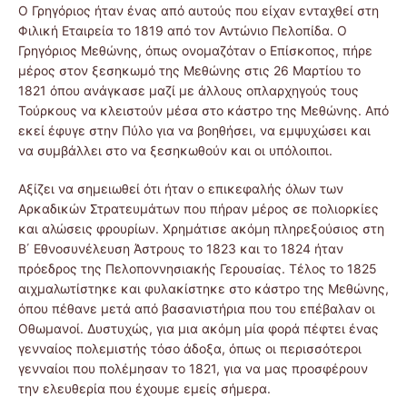
Ο Γρηγόριος ήταν ένας από αυτούς που είχαν ενταχθεί στη
Φιλική Εταιρεία το 1819 από τον Αντώνιο Πελοπίδα. Ο
Γρηγόριος Μεθώνης, όπως ονομαζόταν ο Επίσκοπος, πήρε
μέρος στον ξεσηκωμό της Μεθώνης στις 26 Μαρτίου το
1821 όπου ανάγκασε μαζί με άλλους οπλαρχηγούς τους
Τούρκους να κλειστούν μέσα στο κάστρο της Μεθώνης. Από
εκεί έφυγε στην Πύλο για να βοηθήσει, να εμψυχώσει και
να συμβάλλει στο να ξεσηκωθούν και οι υπόλοιποι.
Αξίζει να σημειωθεί ότι ήταν ο επικεφαλής όλων των
Αρκαδικών Στρατευμάτων που πήραν μέρος σε πολιορκίες
και αλώσεις φρουρίων. Χρημάτισε ακόμη πληρεξούσιος στη
Β΄ Εθνοσυνέλευση Άστρους το 1823 και το 1824 ήταν
πρόεδρος της Πελοποννησιακής Γερουσίας. Τέλος το 1825
αιχμαλωτίστηκε και φυλακίστηκε στο κάστρο της Μεθώνης,
όπου πέθανε μετά από βασανιστήρια που του επέβαλαν οι
Οθωμανοί. Δυστυχώς, για μια ακόμη μία φορά πέφτει ένας
γενναίος πολεμιστής τόσο άδοξα, όπως οι περισσότεροι
γενναίοι που πολέμησαν το 1821, για να μας προσφέρουν
την ελευθερία που έχουμε εμείς σήμερα.