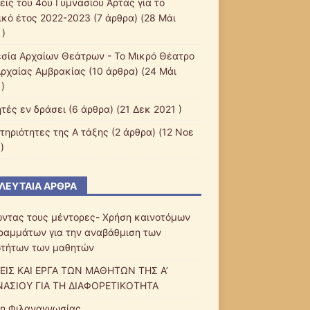
εις του 4ου Γυμνασίου Άρτας για το
ικό έτος 2022-2023
(7 άρθρα) (28 Μάι
 )
εσία Αρχαίων Θεάτρων - Το Μικρό Θέατρο
Αρχαίας Αμβρακίας
(10 άρθρα) (24 Μάι
)
τές εν δράσει
(6 άρθρα) (21 Δεκ 2021 )
τηριότητες της Α τάξης
(2 άρθρα) (12 Νοε
)
ΛΕΥΤΑΊΑ ΆΡΘΡΑ
ντας τους μέντορες- Χρήση καινοτόμων
ραμμάτων για την αναβάθμιση των
οτήτων των μαθητών
ΕΙΣ ΚΑΙ ΕΡΓΑ ΤΩΝ ΜΑΘΗΤΩΝ ΤΗΣ Α’
ΑΣΙΟΥ ΓΙΑ ΤΗ ΔΙΑΦΟΡΕΤΙΚΟΤΗΤΑ
η Φιλαναγνωσίας