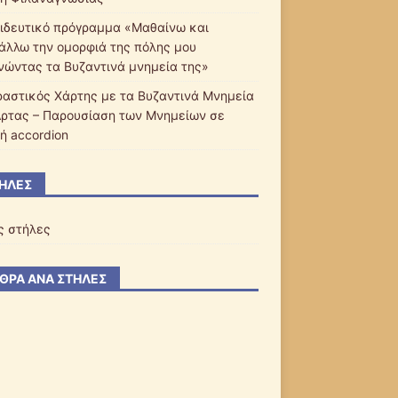
ιδευτικό πρόγραμμα «Μαθαίνω και
άλλω την ομορφιά της πόλης μου
νώντας τα Βυζαντινά μνημεία της»
ραστικός Χάρτης με τα Βυζαντινά Μνημεία
Άρτας – Παρουσίαση των Μνημείων σε
ή accordion
ΉΛΕΣ
ς στήλες
ΘΡΑ ΑΝΆ ΣΤΉΛΕΣ