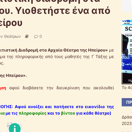
ου. Υιοθετήστε ένα από
είρου
ων Θεάτρων
0
ιτιστική Διαδρομή στα Αρχαία Θέατρα της Ηπείρου»
με
μα της πληροφορικής από τους μαθητές της Γ Τάξης με
ας.
ης Ηπείρου».
Το 4
ηση
αφού διαβάσετε την διευκρίνιση που ακολουθεί
ΠΡ
ΓΗΣ: Αφού ανοίξει και πατήσετε στο εικονίδιο της
δια
με τις
πληροφορίες
και το
βίντεο
για κάθε θέατρο)
Δράσ
2023