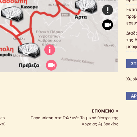
Εκπα
προβ
ερευ
Διαδ
της 
μορφ
ΣΤ
Χωρί
ΆΡ
ΕΠΌΜΕΝΟ
tch
Παρουσίαση στα Γαλλικά: Το μικρό θέατρο της
κά)
Αρχαίας Αμβρακίας
,