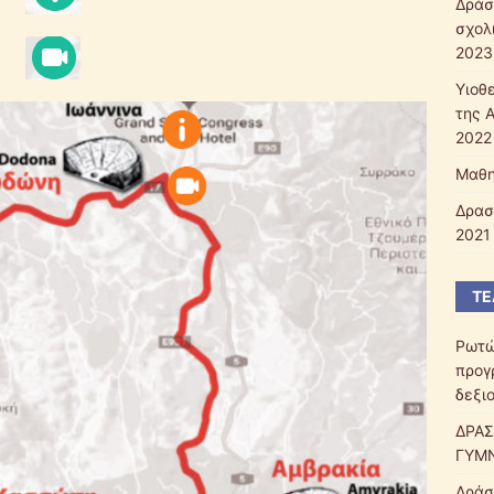
Δράσ
σχολ
2023
Υιοθ
της 
2022 
Μαθη
Δρασ
2021 
ΤΕ
Ρωτώ
προγ
δεξι
ΔΡΑΣ
ΓΥΜΝ
Δράσ