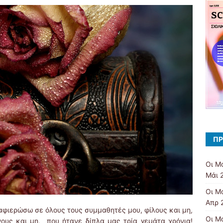
ΠΡ
Οι Μ
Μάι 
Οι Μ
Απρ 
 αφιερώσω σε όλους τους συμμαθητές μου, φίλους και μη,
Οι Μ
ους και μη, που ήτανε δίπλα μας τρία γεμάτα χρόνια!