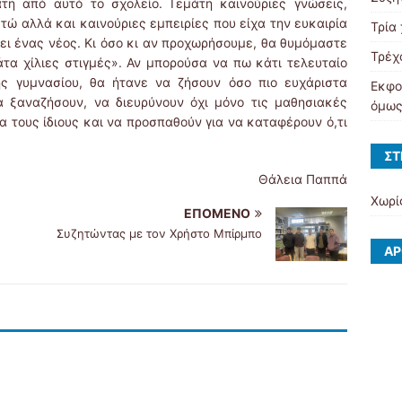
 από αυτό το σχολείο. Γεμάτη καινούριες γνώσεις,
τώ αλλά και καινούριες εμπειρίες που είχα την ευκαιρία
Τρία 
γει ένας νέος. Κι όσο κι αν προχωρήσουμε, θα θυμόμαστε
Τρέχ
τα χίλιες στιγμές». Αν μπορούσα να πω κάτι τελευταίο
ης γυμνασίου, θα ήτανε να ζήσουν όσο πιο ευχάριστα
Εκφο
α ξαναζήσουν, να διευρύνουν όχι μόνο τις μαθησιακές
όμως
ια τους ίδιους και να προσπαθούν για να καταφέρουν ό,τι
ΣΤ
Θάλεια Παππά
Χωρί
ΕΠΌΜΕΝΟ
Συζητώντας με τον Χρήστο Μπίρμπο
ΆΡ