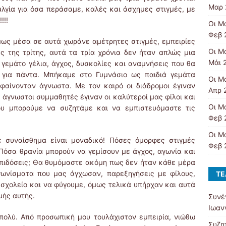
Μαρ 
λγία για όσα περάσαμε, καλές και άσχημες στιγμές, με
!!!
Οι Μ
Φεβ 
όμως μέσα σε αυτά χωράνε αμέτρητες στιγμές, εμπειρίες
Οι Μ
ς της τρίτης, αυτά τα τρία χρόνια δεν ήταν απλώς μια
Μάι 
 γεμάτο γέλια, άγχος, δυσκολίες και αναμνήσεις που θα
 για πάντα. Μπήκαμε στο Γυμνάσιο ως παιδιά γεμάτα
Οι Μ
φαίνονταν άγνωστα. Με τον καιρό οι διάδρομοι έγιναν
Απρ 
, άγνωστοι συμμαθητές έγιναν οι καλύτεροί μας φίλοι και
Οι Μ
υ μπορούμε να συζητάμε και να εμπιστευόμαστε τις
Φεβ 
Οι Μ
 συναίσθημα είναι μοναδικό! Πόσες όμορφες στιγμές
Φεβ 
Πόσα θρανία μπορούν να γεμίσουν με άγχος, αγωνία και
πιδόσεις; Θα θυμόμαστε ακόμη πως δεν ήταν κάθε μέρα
γωνίσματα που μας άγχωσαν, παρεξηγήσεις με φίλους,
ΤΕ
σχολείο και να φύγουμε, όμως τελικά υπήρχαν και αυτά
μής αυτής.
Συνέ
Ιωαν
πολύ. Από προσωπική μου τουλάχιστον εμπειρία, νιώθω
Συζη