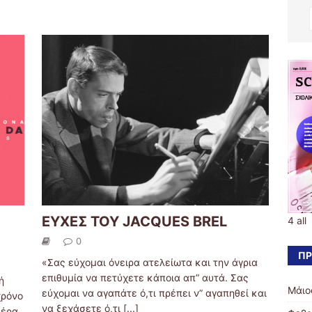
ΕΥΧΕΣ ΤΟΥ JACQUES BREL
4 all
0
ΠΡ
«Σας εύχομαι όνειρα ατελείωτα και την άγρια
επιθυμία να πετύχετε κάποια απ” αυτά. Σας
ή
Μάιο
εύχομαι να αγαπάτε ό,τι πρέπει ν” αγαπηθεί και
χρόνο
να ξεχάσετε ό,τι
[...]
μέρα