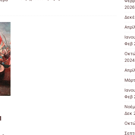
Φεβρ
2026
Δεκέ
Απρί
Ιανο
Φεβ 
Οκτώ
2024
Απρί
Μάρτ
Ιανο
Φεβ 
Ν
Νοέμ
Δεκ 
1
Οκτώ
Σεπτ