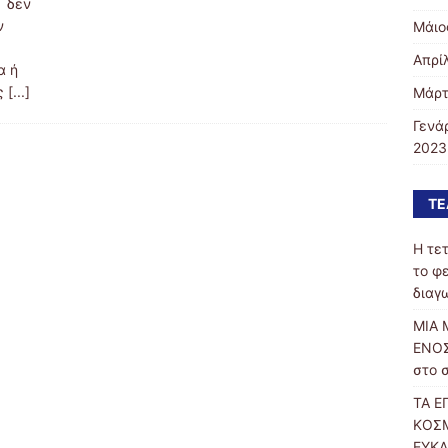
ς δεν
ν
Μάιο
Απρί
α ή
ις
[...]
Μάρτ
Γενά
2023
ΤΕ
Η τε
το φ
διαγ
ΜΙΑ 
ΕΝΟΣ
στο 
ΤΑ Ε
ΚΟΣΜ
ΕΥΚΑ