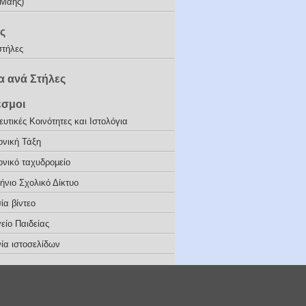
(Μάης)
ς
στήλες
 ανά Στήλες
εσμοι
υτικές Κοινότητες και Ιστολόγια
ονική Τάξη
ονικό ταχυδρομείο
ήνιο Σχολικό Δίκτυο
ία βίντεο
είο Παιδείας
ία ιστοσελίδων