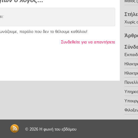
ητών ο λόγος…
Μάιος 
Στήλε
ει:
Χωρίς 
φωνάζουμε, παρόλο που δεν το θέλουμε καθόλου!
Άρθρα
Συνδεθείτε για να απαντήσετε
Σύνδ
Εκπαιδε
Ηλεκτρ
Ηλεκτρ
Πανελλ
Υπηρεσ
Υπουργ
Φιλοξεν
© 2026
Η φωνή του εβδόμου