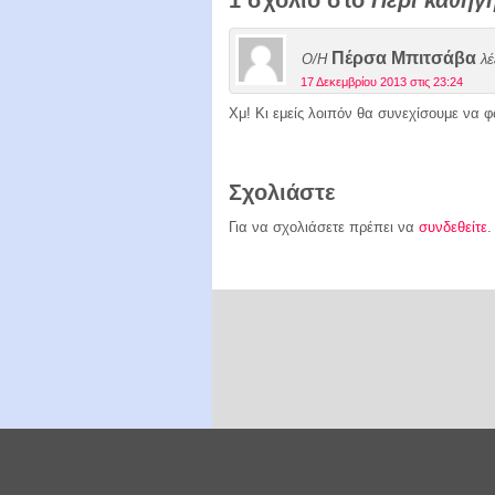
1 σχόλιο στο
Περί καθηγ
Πέρσα Μπιτσάβα
Ο/Η
λέ
17 Δεκεμβρίου 2013 στις 23:24
Χμ! Κι εμείς λοιπόν θα συνεχίσουμε να 
Σχολιάστε
Για να σχολιάσετε πρέπει να
συνδεθείτε
.