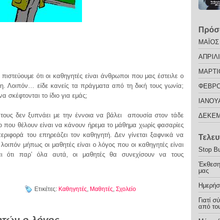
Πρόσ
ΜΑΪΟΣ
ΑΠΡΙΛΙ
ΜΑΡΤΙ
τεύουμε ότι οι καθηγητές είναι άνθρωποι που μας έστειλε ο
η. Λοιπόν… είδε κανείς τα πράγματα από τη δική τους γωνία;
ΦΕΒΡΟ
να σκέφτονται το ίδιο για εμάς;
ΙΑΝΟΥ
υς δεν ξυπνάει με την έννοια να βάλει απουσία στον τάδε
ΔΕΚΕΜ
ο που θέλουν είναι να κάνουν ήρεμα το μάθημα χωρίς φασαρίες
εριφορά του επηρεάζει τον καθηγητή. Δεν γίνεται ξαφνικά να
Τελευ
 λοιπόν μήπως οι μαθητές είναι ο λόγος που οι καθηγητές είναι
Stop Bu
ι ότι παρ’ όλα αυτά, οι μαθητές θα συνεχίσουν να τους
Έκθεση
μας
Ημερήσ
Ετικέτες:
Καθηγητές
,
Μαθητές
,
Σχολείο
Γιατί σ
από του