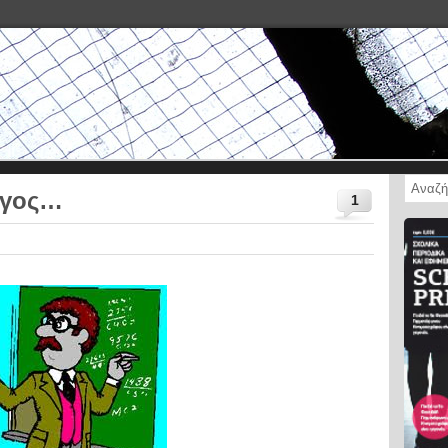
όγος…
1