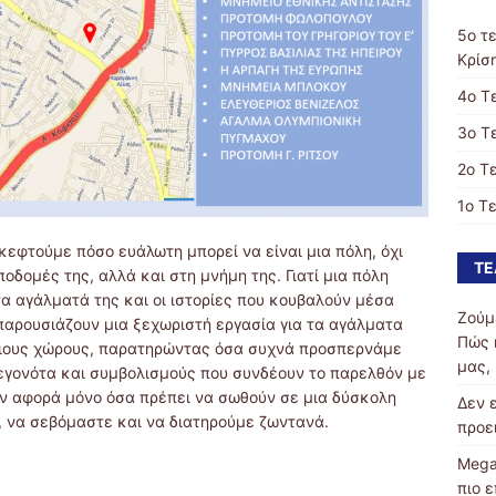
5ο τ
Κρίσ
4ο Τ
3ο Τ
2ο Τ
1ο Τ
εφτούμε πόσο ευάλωτη μπορεί να είναι μια πόλη, όχι
ΤΕ
ποδομές της, αλλά και στη μνήμη της. Γιατί μια πόλη
, τα αγάλματά της και οι ιστορίες που κουβαλούν μέσα
Ζούμ
 παρουσιάζουν μια ξεχωριστή εργασία για τα αγάλματα
Πώς 
σιους χώρους, παρατηρώντας όσα συχνά προσπερνάμε
μας,
εγονότα και συμβολισμούς που συνδέουν το παρελθόν με
δεν αφορά μόνο όσα πρέπει να σωθούν σε μια δύσκολη
Δεν 
ε, να σεβόμαστε και να διατηρούμε ζωντανά.
προε
Mega
πιο 