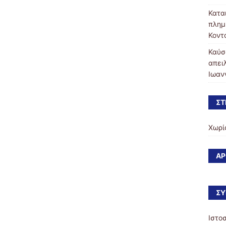
Κατα
πλημ
Κοντ
Καύσ
απει
Ιωαν
ΣΤ
Χωρί
ΆΡ
ΣΎ
Ιστο