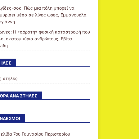
ιγίδες-σοκ: Πώς μια πόλη μπορεί να
μυρίσει μέσα σε λίγες ώρες, Εμμανουέλα
ογιάννη
ωνες: Η «αόρατη» φυσική καταστροφή που
λεί εκατομμύρια ανθρώπους, Εβίτα
νίδη
ΉΛΕΣ
ς στήλες
ΘΡΑ ΑΝΆ ΣΤΉΛΕΣ
ΝΔΕΣΜΟΙ
σελίδα 7ου Γυμνασίου Περιστερίου